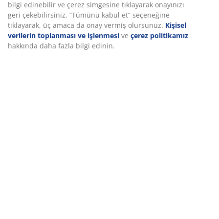
Teslimat
Deneyiminizi kişiselleştiriyoruz
Deneyiminizi kişiselleştiriyoruz JYSK olarak, web sitemizi ziyaret
ettiğinizde size iyi bir deneyim sunmak için çerezler ve mobil
tanımlayıcılar kullanıyoruz. Çerezler, işlevselliği, istatistikleri ve il
pazarlamayı sağlamak için hakkınızda bilgi toplar.
Pazarlama çerezlerini kabul ettiğinizde, size özel ve statik reklam
tarama verilerinizi pazarlama ortaklarımızla (ör. Google, Meta ve
paylaşırız. “Değiştir” seçeneğinden amaçlar hakkında daha fazla 
edinebilir ve çerez simgesine tıklayarak onayınızı geri çekebilirsi
“Tümünü kabul et” seçeneğine tıklayarak, üç amaca da onay ver
olursunuz.
Kişisel verilerin toplanması ve işlenmesi
ve
çerez po