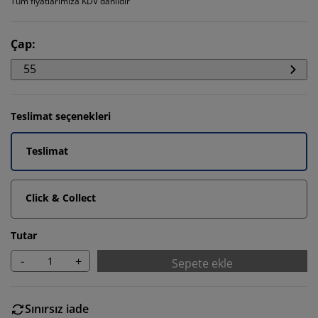
Tüm fiyatlarımıza KDV dahildir
Çap
:
55
Teslimat seçenekleri
Teslimat
Click & Collect
Tutar
-
+
Sepete ekle
Sınırsız iade