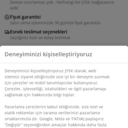
Zaman sınırlaması yok - herhangi bir JYSK mağazasına
iade
Fiyat garantisi
Satın alma işleminizde 30 günlük fiyat garantisi
Esnek teslimat seçenekleri
Seçtiğiniz hızlı ve kolay teslimat
SKU: 3640387
Montaj talimatları
Özellikler
İncelemeler
(
152
)