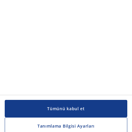
Ürün kategorileri
Ürün kategorileri
Kılavuzlar ve destek
Kılavuzlar ve destek
JYSK
JYSK
Genel merkez
JYSK'u takip edin