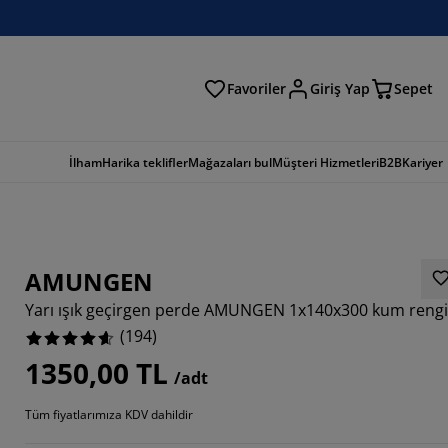
Favoriler
Giriş Yap
Sepet
a
İlham
Harika teklifler
Mağazaları bul
Müşteri Hizmetleri
B2B
Kariyer
AMUNGEN
Yarı ışık geçirgen perde AMUNGEN 1x140x300 kum rengi
(
194
)
1350,00 TL
/adt
216%
Tüm fiyatlarımıza KDV dahildir
237%