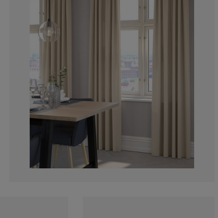
4.123711340206
3.092783505154
3.092783505154