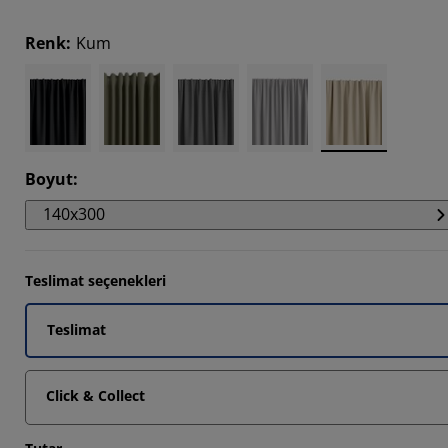
185%
Renk
:
Kum
6393%
6393%
Boyut
:
140x300
Teslimat seçenekleri
Teslimat
Click & Collect