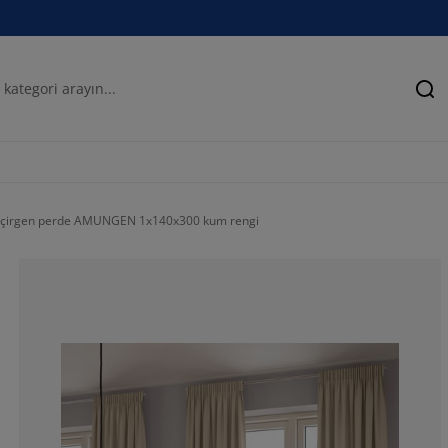
Ar
 geçirgen perde AMUNGEN 1x140x300 kum rengi
81.44329896907
8.24742268041