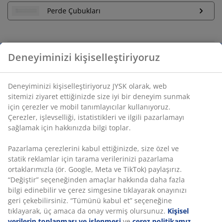
Perde Çubukları
Sınırsız iade
Zaman sınırlaması yok - herhangi bir JYSK mağazasına
iade
Fiyat garantisi
Deneyiminizi kişiselleştiriyoruz
Satın alma işleminizde 30 günlük fiyat garantisi
Esnek teslimat seçenekleri
Deneyiminizi kişiselleştiriyoruz JYSK olarak, web sitemizi
Seçtiğiniz hızlı ve kolay teslimat
ziyaret ettiğinizde size iyi bir deneyim sunmak için
çerezler ve mobil tanımlayıcılar kullanıyoruz. Çerezler,
işlevselliği, istatistikleri ve ilgili pazarlamayı sağlamak için
hakkınızda bilgi toplar.
SKU: 5001000
Pazarlama çerezlerini kabul ettiğinizde, size özel ve statik
reklamlar için tarama verilerinizi pazarlama ortaklarımızla
(ör. Google, Meta ve TikTok) paylaşırız. “Değiştir”
Özellikler
seçeneğinden amaçlar hakkında daha fazla bilgi edinebilir