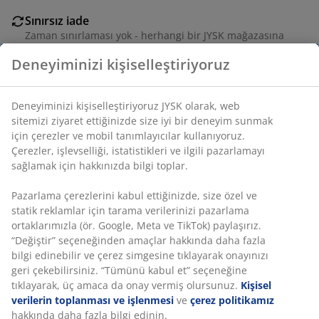
Sınırsız iade
Zaman sınırlaması yok - herhangi bir JYSK mağazasına
iade
Deneyiminizi kişiselleştiriyoruz
Fiyat garantisi
Satın alma işleminizde 30 günlük fiyat garantisi
Deneyiminizi kişiselleştiriyoruz JYSK olarak, web
Esnek teslimat seçenekleri
sitemizi ziyaret ettiğinizde size iyi bir deneyim sunmak
Seçtiğiniz hızlı ve kolay teslimat
için çerezler ve mobil tanımlayıcılar kullanıyoruz.
Çerezler, işlevselliği, istatistikleri ve ilgili pazarlamayı
sağlamak için hakkınızda bilgi toplar.
SKU: 5098501
Pazarlama çerezlerini kabul ettiğinizde, size özel ve
statik reklamlar için tarama verilerinizi pazarlama
ortaklarımızla (ör. Google, Meta ve TikTok) paylaşırız.
“Değiştir” seçeneğinden amaçlar hakkında daha fazla
Özellikler
bilgi edinebilir ve çerez simgesine tıklayarak onayınızı
geri çekebilirsiniz. “Tümünü kabul et” seçeneğine
tıklayarak, üç amaca da onay vermiş olursunuz.
Kişisel
İncelemeler
verilerin toplanması ve işlenmesi
ve
çerez politikamız
hakkında daha fazla bilgi edinin.