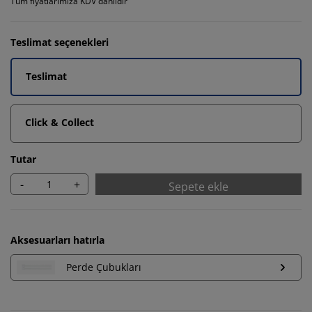
Tüm fiyatlarımıza KDV dahildir
Teslimat seçenekleri
Teslimat
Click & Collect
Tutar
-
+
Sepete ekle
Aksesuarları hatırla
Perde Çubukları