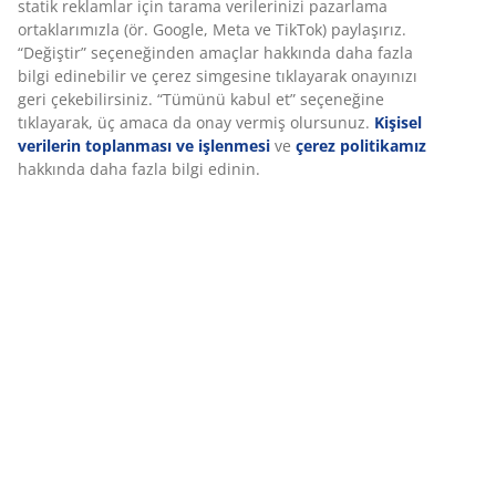
statik reklamlar için tarama verilerinizi pazarlama
ortaklarımızla (ör. Google, Meta ve TikTok) paylaşırız.
“Değiştir” seçeneğinden amaçlar hakkında daha fazla
Özellikler
bilgi edinebilir ve çerez simgesine tıklayarak onayınızı
geri çekebilirsiniz. “Tümünü kabul et” seçeneğine
tıklayarak, üç amaca da onay vermiş olursunuz.
Kişisel
verilerin toplanması ve işlenmesi
ve
çerez politikamız
İncelemeler
hakkında daha fazla bilgi edinin.
(
7
)
Teslimat