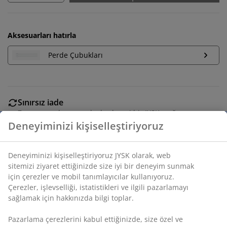
Aksesuarları hatırla
Perde Çubukları
Sınırsız iade
Zaman sınırlaması yok - herhangi bir JYSK mağazasına
iade
Deneyiminizi kişiselleştiriyoruz
Fiyat garantisi
Satın alma işleminizde 30 günlük fiyat garantisi
Deneyiminizi kişiselleştiriyoruz JYSK olarak, web
Esnek teslimat seçenekleri
sitemizi ziyaret ettiğinizde size iyi bir deneyim sunmak
Seçtiğiniz hızlı ve kolay teslimat
için çerezler ve mobil tanımlayıcılar kullanıyoruz.
Çerezler, işlevselliği, istatistikleri ve ilgili pazarlamayı
sağlamak için hakkınızda bilgi toplar.
SKU: 5098877
Pazarlama çerezlerini kabul ettiğinizde, size özel ve