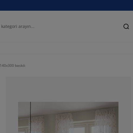
Ar
140x300 baskılı
100%
0%