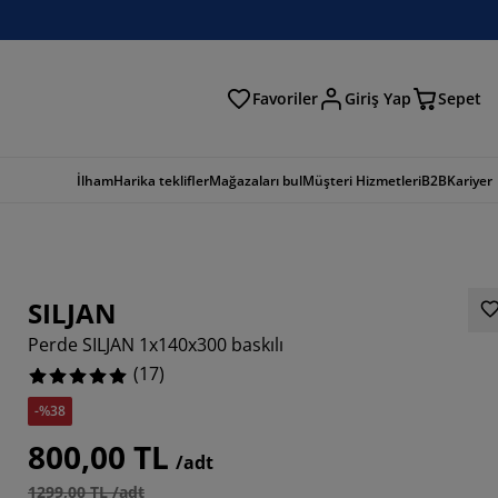
Favoriler
Giriş Yap
Sepet
a
İlham
Harika teklifler
Mağazaları bul
Müşteri Hizmetleri
B2B
Kariyer
SILJAN
Perde SILJAN 1x140x300 baskılı
(
17
)
-%38
800,00 TL
/adt
1299,00 TL /adt