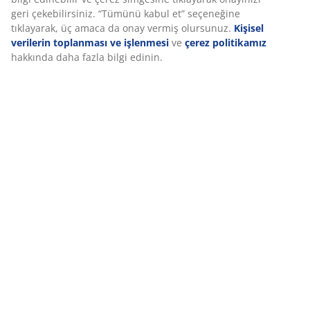
Özellikler
ettiğinizde size iyi bir deneyim sunmak için çerezler ve mobil
tanımlayıcılar kullanıyoruz. Çerezler, işlevselliği, istatistikleri ve
ilgili pazarlamayı sağlamak için hakkınızda bilgi toplar.
İncelemeler
Pazarlama çerezlerini kabul ettiğinizde, size özel ve statik
reklamlar için tarama verilerinizi pazarlama ortaklarımızla (ör.
(
8
)
Google, Meta ve TikTok) paylaşırız. “Değiştir” seçeneğinden
amaçlar hakkında daha fazla bilgi edinebilir ve çerez simgesine
tıklayarak onayınızı geri çekebilirsiniz. “Tümünü kabul et”
Teslimat
seçeneğine tıklayarak, üç amaca da onay vermiş olursunuz.
Kişisel verilerin toplanması ve işlenmesi
ve
çerez politikamız
hakkında daha fazla bilgi edinin.