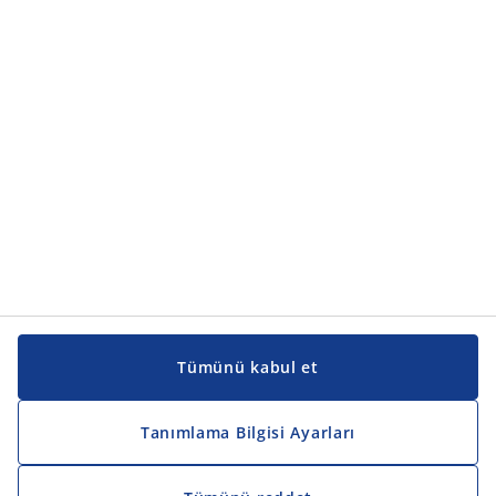
Ürün kategorileri
Kılavuzlar ve destek
Kılavuzlar ve destek
JYSK
JYSK
Genel merkez
JYSK'u takip edin