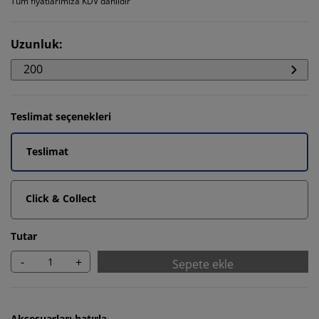
Tüm fiyatlarımıza KDV dahildir
Uzunluk
:
200
Teslimat seçenekleri
Teslimat
Click & Collect
Tutar
-
+
Sepete ekle
Aksesuarları hatırla