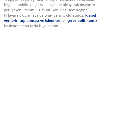
SKU: 5221701
bilgi edinebilir ve çerez simgesine tıklayarak onayınızı
geri çekebilirsiniz. “Tümünü kabul et” seçeneğine
tıklayarak, üç amaca da onay vermiş olursunuz.
Kişisel
verilerin toplanması ve işlenmesi
ve
çerez politikamız
Özellikler
hakkında daha fazla bilgi edinin.
İncelemeler
(
32
)
Teslimat