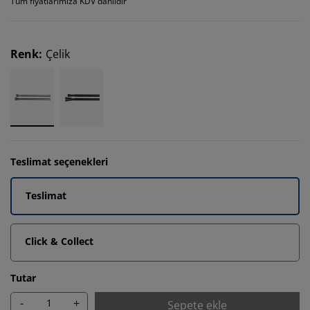
Tüm fiyatlarımıza KDV dahildir
Renk
:
Çelik
Teslimat seçenekleri
Teslimat
Click & Collect
Tutar
-
+
Sepete ekle