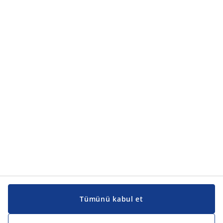
Ürün kategorileri
Ürün kategorileri
Kılavuzlar ve destek
Kılavuzlar ve destek
JYSK
JYSK
Genel merkez
JYSK'u takip edin
Tümünü kabul et