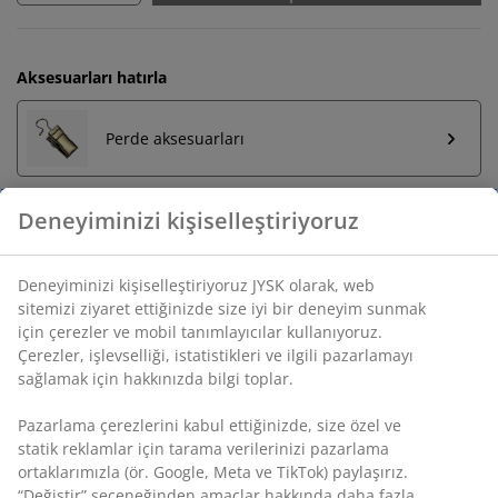
Aksesuarları hatırla
Perde aksesuarları
Deneyiminizi kişiselleştiriyoruz
Sınırsız iade
Zaman sınırlaması yok - herhangi bir JYSK mağazasına
Deneyiminizi kişiselleştiriyoruz JYSK olarak, web
iade
sitemizi ziyaret ettiğinizde size iyi bir deneyim sunmak
için çerezler ve mobil tanımlayıcılar kullanıyoruz.
Fiyat garantisi
Çerezler, işlevselliği, istatistikleri ve ilgili pazarlamayı
Satın alma işleminizde 30 günlük fiyat garantisi
sağlamak için hakkınızda bilgi toplar.
Esnek teslimat seçenekleri
Seçtiğiniz hızlı ve kolay teslimat
Pazarlama çerezlerini kabul ettiğinizde, size özel ve
statik reklamlar için tarama verilerinizi pazarlama
ortaklarımızla (ör. Google, Meta ve TikTok) paylaşırız.
“Değiştir” seçeneğinden amaçlar hakkında daha fazla