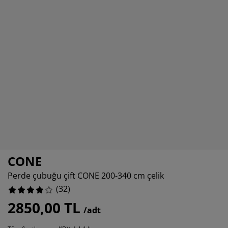
akım ürünleri
ış mekan aydınlatma
arşaflar
atak pedleri
ydınlatma
amp
ardıroplar
aryolalar
emizlik aksesuarları
atak odası mobilyaları
tak çıtaları
ocuk odası
ocuk yatakları
amaşır gereksinimleri
ocuk ranza ve karyolaları
CONE
Perde çubuğu çift CONE 200-340 cm çelik
(
32
)
2850,00 TL
/adt