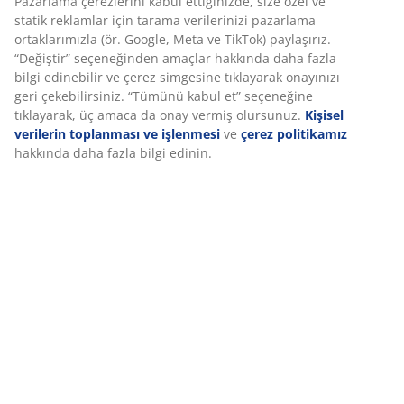
Montaj talimatları
Özellikler
İncelemeler
Deneyiminizi kişiselleştiriyoruz
(
343
)
Deneyiminizi kişiselleştiriyoruz JYSK olarak, web sitemizi ziyaret
Teslimat
ettiğinizde size iyi bir deneyim sunmak için çerezler ve mobil
tanımlayıcılar kullanıyoruz. Çerezler, işlevselliği, istatistikleri ve il
pazarlamayı sağlamak için hakkınızda bilgi toplar.
Pazarlama çerezlerini kabul ettiğinizde, size özel ve statik reklam
tarama verilerinizi pazarlama ortaklarımızla (ör. Google, Meta ve
paylaşırız. “Değiştir” seçeneğinden amaçlar hakkında daha fazla 