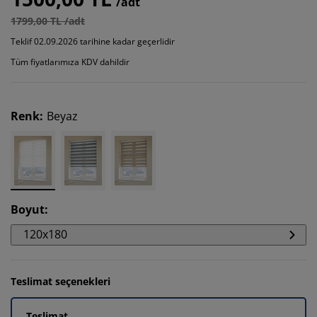
/adt
1799,00 TL /adt
Teklif 02.09.2026 tarihine kadar geçerlidir
Tüm fiyatlarımıza KDV dahildir
Renk
:
Beyaz
Boyut
:
120x180
Teslimat seçenekleri
Teslimat