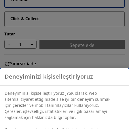
Click & Collect
Tutar
-
+
Sepete ekle
Sınırsız iade
Zaman sınırlaması yok - herhangi bir JYSK mağazasına
iade
Fiyat garantisi
Satın alma işleminizde 30 günlük fiyat garantisi
Esnek teslimat seçenekleri
Seçtiğiniz hızlı ve kolay teslimat
SKU: 5529504