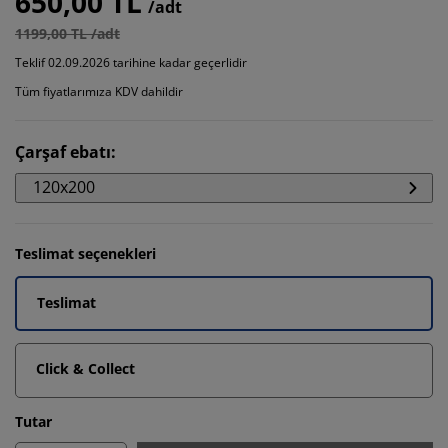
650,00 TL
/adt
1199,00 TL /adt
Teklif 02.09.2026 tarihine kadar geçerlidir
Tüm fiyatlarımıza KDV dahildir
Çarşaf ebatı
:
120x200
Teslimat seçenekleri
Teslimat
Click & Collect
Tutar