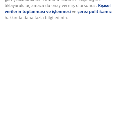
İncelemeler
(
533
)
Deneyiminizi kişiselleştiriyoruz
Deneyiminizi kişiselleştiriyoruz JYSK olarak, web sitemizi ziyaret
Teslimat
ettiğinizde size iyi bir deneyim sunmak için çerezler ve mobil
tanımlayıcılar kullanıyoruz. Çerezler, işlevselliği, istatistikleri ve il
pazarlamayı sağlamak için hakkınızda bilgi toplar.
Pazarlama çerezlerini kabul ettiğinizde, size özel ve statik rekla
için tarama verilerinizi pazarlama ortaklarımızla (ör. Google, Me
TikTok) paylaşırız. “Değiştir” seçeneğinden amaçlar hakkında dah
bilgi edinebilir ve çerez simgesine tıklayarak onayınızı geri
çekebilirsiniz. “Tümünü kabul et” seçeneğine tıklayarak, üç ama
onay vermiş olursunuz.
Kişisel verilerin toplanması ve işlenmes
çerez politikamız
hakkında daha fazla bilgi edinin.