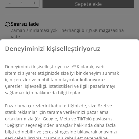
-
+
Sepete ekle
Sınırsız iade
Zaman sınırlaması yok - herhangi bir JYSK mağazasına
iade
Fiyat garantisi
Satın alma işleminizde 30 günlük fiyat garantisi
Esnek teslimat seçenekleri
Seçtiğiniz hızlı ve kolay teslimat
SKU: 1424404
Özellikler