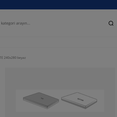
Ar
TE 240x280 beyaz
64.51612903225
16.12903225806