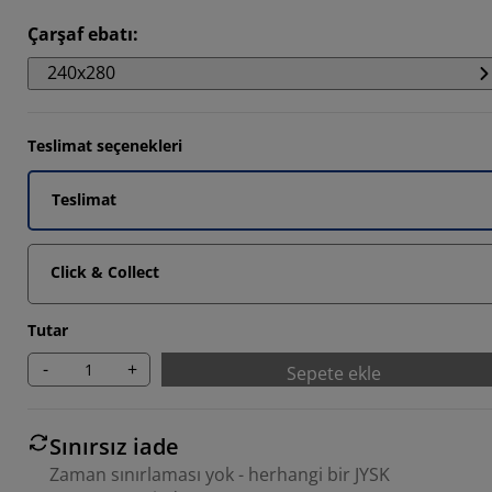
387%
Çarşaf ebatı
:
484%
240x280
355%
Teslimat seçenekleri
Teslimat
Click & Collect
Tutar
-
+
Sepete ekle
Sınırsız iade
Zaman sınırlaması yok - herhangi bir JYSK