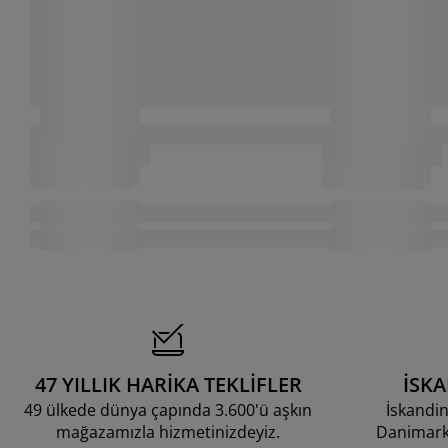
47 YILLIK HARİKA TEKLİFLER
İSK
49 ülkede dünya çapında 3.600'ü aşkın
İskandin
mağazamızla hizmetinizdeyiz.
Danimarka