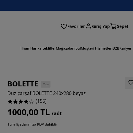
Favoriler
Giriş Yap
Sepet
a
İlham
Harika teklifler
Mağazaları bul
Müşteri Hizmetleri
B2B
Kariyer
BOLETTE
Plus
Düz çarşaf BOLETTE 240x280 beyaz
(
155
)
1000,00 TL
/adt
806%
Tüm fiyatlarımıza KDV dahildir
4516%