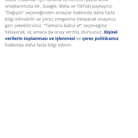
SKU: 1448707
Özellikler
İncelemeler
(
7
)
Marka hakkında
Teslimat