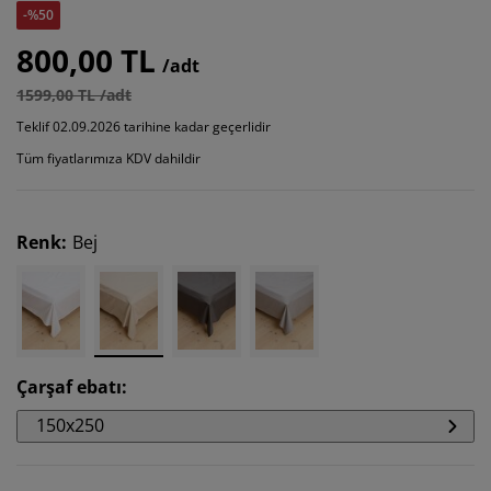
-%50
800,00 TL
/adt
1599,00 TL /adt
Teklif 02.09.2026 tarihine kadar geçerlidir
Tüm fiyatlarımıza KDV dahildir
Renk
:
Bej
Çarşaf ebatı
:
150x250