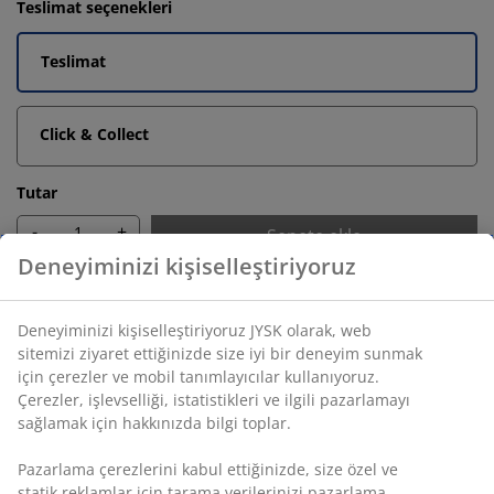
Teslimat seçenekleri
Teslimat
Click & Collect
Tutar
-
+
Sepete ekle
Sınırsız iade
Zaman sınırlaması yok - herhangi bir JYSK mağazasına
iade
Fiyat garantisi
Satın alma işleminizde 30 günlük fiyat garantisi
Esnek teslimat seçenekleri
Seçtiğiniz hızlı ve kolay teslimat