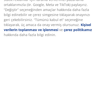
Deneyiminizi kişiselleştiriyoruz JYSK olarak, web sitemizi
ziyaret ettiğinizde size iyi bir deneyim sunmak için çerezler ve
mobil tanımlayıcılar kullanıyoruz. Çerezler, işlevselliği,
SKU: 1634744
istatistikleri ve ilgili pazarlamayı sağlamak için hakkınızda
bilgi toplar.
Pazarlama çerezlerini kabul ettiğinizde, size özel ve statik
Özellikler
reklamlar için tarama verilerinizi pazarlama ortaklarımızla (ör.
Google, Meta ve TikTok) paylaşırız. “Değiştir” seçeneğinden
amaçlar hakkında daha fazla bilgi edinebilir ve çerez
simgesine tıklayarak onayınızı geri çekebilirsiniz. “Tümünü
İncelemeler
kabul et” seçeneğine tıklayarak, üç amaca da onay vermiş
(
15
)
olursunuz.
Kişisel verilerin toplanması ve işlenmesi
ve
çerez
politikamız
hakkında daha fazla bilgi edinin.
Marka hakkında
Teslimat