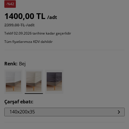
-%42
1400,00 TL
/adt
2399,00 TL /adt
Teklif 02.09.2026 tarihine kadar geçerlidir
Tüm fiyatlarımıza KDV dahildir
Renk
:
Bej
Çarşaf ebatı
:
140x200x35