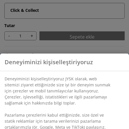
Click & Collect
Tutar
-
+
Sepete ekle
Sınırsız iade
Zaman sınırlaması yok - herhangi bir JYSK mağazasına
iade
Fiyat garantisi
Satın alma işleminizde 30 günlük fiyat garantisi
Esnek teslimat seçenekleri
Seçtiğiniz hızlı ve kolay teslimat
SKU: 1425558