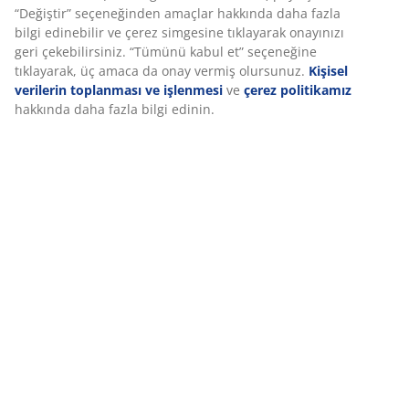
Deneyiminizi kişiselleştiriyoruz
Özellikler
Deneyiminizi kişiselleştiriyoruz JYSK olarak, web sitemizi ziyaret
ettiğinizde size iyi bir deneyim sunmak için çerezler ve mobil
tanımlayıcılar kullanıyoruz. Çerezler, işlevselliği, istatistikleri ve
ilgili pazarlamayı sağlamak için hakkınızda bilgi toplar.
İncelemeler
(
20
)
Pazarlama çerezlerini kabul ettiğinizde, size özel ve statik
reklamlar için tarama verilerinizi pazarlama ortaklarımızla (ör.
Google, Meta ve TikTok) paylaşırız. “Değiştir” seçeneğinden
amaçlar hakkında daha fazla bilgi edinebilir ve çerez simgesine
Marka hakkında
tıklayarak onayınızı geri çekebilirsiniz. “Tümünü kabul et”
seçeneğine tıklayarak, üç amaca da onay vermiş olursunuz.
Kişisel verilerin toplanması ve işlenmesi
ve
çerez politikamız
hakkında daha fazla bilgi edinin.
Teslimat