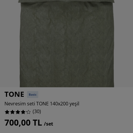
kım ürünleri
ş mekan aydınlatma
rşaflar
tak pedleri
dınlatma
0%
amp
rdıroplar
ryolalar
mizlik aksesuarları
333333333335%
333333333334%
tak odası mobilyaları
tak çıtaları
cuk odası
cuk yatakları
maşır gereksinimleri
cuk ranza ve karyolaları
TONE
Basic
Nevresim seti TONE 140x200 yeşil
(
30
)
700,00 TL
/set