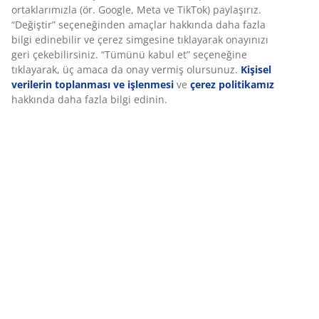
Deneyiminizi kişiselleştiriyoruz
Özellikler
Deneyiminizi kişiselleştiriyoruz JYSK olarak, web sitemizi ziyaret
ettiğinizde size iyi bir deneyim sunmak için çerezler ve mobil
İncelemeler
tanımlayıcılar kullanıyoruz. Çerezler, işlevselliği, istatistikleri ve
(
30
)
ilgili pazarlamayı sağlamak için hakkınızda bilgi toplar.
Pazarlama çerezlerini kabul ettiğinizde, size özel ve statik
reklamlar için tarama verilerinizi pazarlama ortaklarımızla (ör.
Teslimat
Google, Meta ve TikTok) paylaşırız. “Değiştir” seçeneğinden
amaçlar hakkında daha fazla bilgi edinebilir ve çerez simgesine
tıklayarak onayınızı geri çekebilirsiniz. “Tümünü kabul et”
seçeneğine tıklayarak, üç amaca da onay vermiş olursunuz.
Kişisel verilerin toplanması ve işlenmesi
ve
çerez politikamız
hakkında daha fazla bilgi edinin.