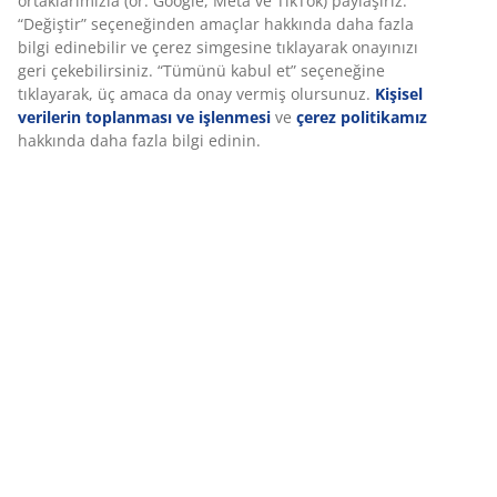
Montaj talimatları
Deneyiminizi kişiselleştiriyoruz JYSK olarak, web sitemizi ziyaret
ettiğinizde size iyi bir deneyim sunmak için çerezler ve mobil
tanımlayıcılar kullanıyoruz. Çerezler, işlevselliği, istatistikleri ve
Özellikler
ilgili pazarlamayı sağlamak için hakkınızda bilgi toplar.
Pazarlama çerezlerini kabul ettiğinizde, size özel ve statik
reklamlar için tarama verilerinizi pazarlama ortaklarımızla (ör.
İncelemeler
Google, Meta ve TikTok) paylaşırız. “Değiştir” seçeneğinden
(
45
)
amaçlar hakkında daha fazla bilgi edinebilir ve çerez simgesine
tıklayarak onayınızı geri çekebilirsiniz. “Tümünü kabul et”
seçeneğine tıklayarak, üç amaca da onay vermiş olursunuz.
Kişisel verilerin toplanması ve işlenmesi
ve
çerez politikamız
Marka hakkında
hakkında daha fazla bilgi edinin.
Teslimat