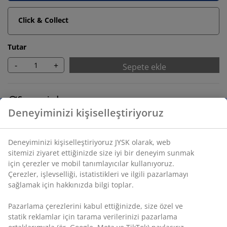
Click & Collect
Tutar
-
+
Sepete ekle
Sınırsız iade
Zaman sınırlaması yok - herhangi bir JYSK mağazasına
iade
Fiyat garantisi
Satın alma işleminizde 30 günlük fiyat garantisi
Esnek teslimat seçenekleri
Seçtiğiniz hızlı ve kolay teslimat
SKU: 3640232
Deneyiminizi kişiselleştiriyoruz