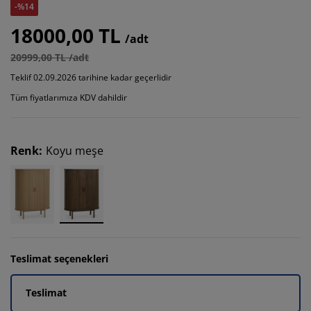
-%14
18000,00 TL
/adt
20999,00 TL /adt
Teklif 02.09.2026 tarihine kadar geçerlidir
Tüm fiyatlarımıza KDV dahildir
Renk
:
Koyu meşe
Teslimat seçenekleri
Teslimat