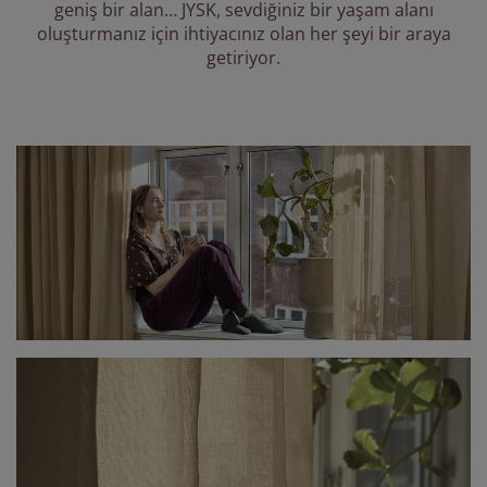
akım ürünleri
ış mekan aydınlatma
geniş bir alan… JYSK, sevdiğiniz bir yaşam alanı
arşaflar
atak pedleri
ydınlatma
oluşturmanız için ihtiyacınız olan her şeyi bir araya
getiriyor.
amp
ardıroplar
aryolalar
emizlik aksesuarları
atak odası mobilyaları
tak çıtaları
ocuk odası
ocuk yatakları
amaşır gereksinimleri
ocuk ranza ve karyolaları