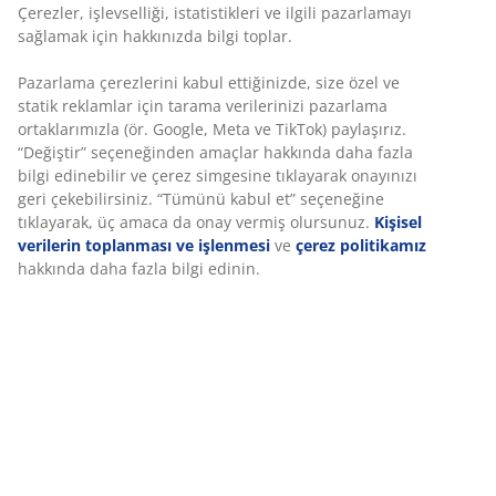
eksiksiz bir kılavuz
Çerezler, işlevselliği, istatistikleri ve ilgili pazarlamayı
sağlamak için hakkınızda bilgi toplar.
Pazarlama çerezlerini kabul ettiğinizde, size özel ve
statik reklamlar için tarama verilerinizi pazarlama
ortaklarımızla (ör. Google, Meta ve TikTok) paylaşırız.
“Değiştir” seçeneğinden amaçlar hakkında daha fazla
bilgi edinebilir ve çerez simgesine tıklayarak onayınızı
geri çekebilirsiniz. “Tümünü kabul et” seçeneğine
tıklayarak, üç amaca da onay vermiş olursunuz.
Kişisel
Okumaya devam edin
Okumaya devam edin
verilerin toplanması ve işlenmesi
ve
çerez politikamız
hakkında daha fazla bilgi edinin.