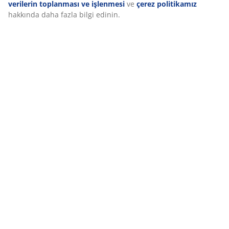
verilerin toplanması ve işlenmesi
ve
çerez politikamız
hakkında daha fazla bilgi edinin.
İncelemeler
(
5
)
Teslimat