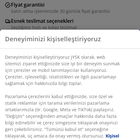
Fiyat garantisi
Satın alma işleminizde 30 günlük fiyat garantisi
Esnek teslimat seçenekleri
Seçtiğiniz hızlı ve kolay teslimat
Deneyiminizi kişiselleştiriyoruz
Modern, yuvarlak hatlı tasarıma ve traverten rengi bir
Deneyiminizi kişiselleştiriyoruz JYSK olarak, web
yüzeye sahip ikili bahçe saksısı seti. Saksılar dona
sitemizi ziyaret ettiğinizde size iyi bir deneyim sunmak
dayanıklı lifli çimentodan yapılmıştır ve her birinde bir
için çerezler ve mobil tanımlayıcılar kullanıyoruz.
drenaj deliği bulunur. Ø41/30 x Y30/23 cm
Çerezler, işlevselliği, istatistikleri ve ilgili pazarlamayı
sağlamak için hakkınızda bilgi toplar.
SKU: 6426071
Pazarlama çerezlerini kabul ettiğinizde, size özel ve
Montaj talimatları
statik reklamlar için tarama verilerinizi pazarlama
ortaklarımızla (ör. Google, Meta ve TikTok) paylaşırız.
“Değiştir” seçeneğinden amaçlar hakkında daha fazla
bilgi edinebilir ve çerez simgesine tıklayarak onayınızı
Özellikler
geri çekebilirsiniz. “Tümünü kabul et” seçeneğine
tıklayarak, üç amaca da onay vermiş olursunuz.
Kişisel