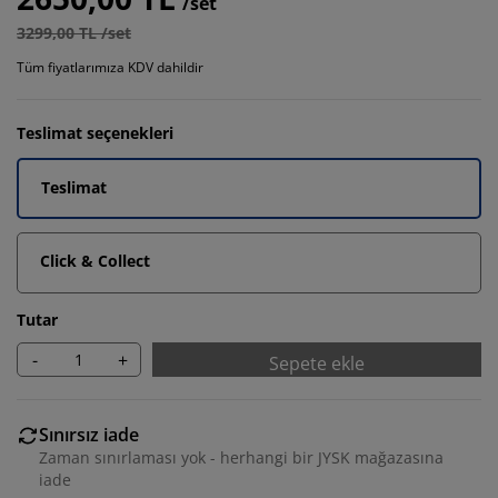
/set
3299,00 TL /set
Tüm fiyatlarımıza KDV dahildir
Teslimat seçenekleri
Teslimat
Click & Collect
Tutar
-
+
Sepete ekle
Sınırsız iade
Zaman sınırlaması yok - herhangi bir JYSK mağazasına
iade