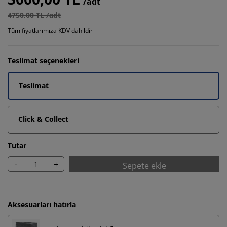
/adt
4750,00 TL /adt
Tüm fiyatlarımıza KDV dahildir
Teslimat seçenekleri
Teslimat
Click & Collect
Tutar
-
+
Sepete ekle
Aksesuarları hatırla