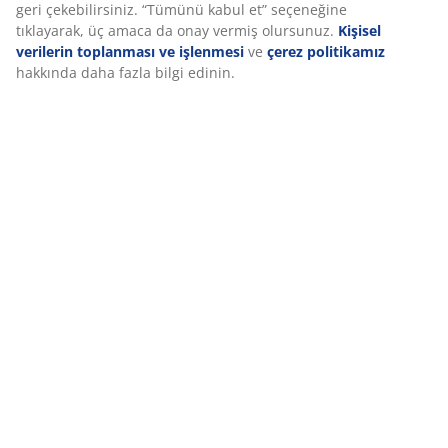
SKU: 3750000
geri çekebilirsiniz. “Tümünü kabul et” seçeneğine
tıklayarak, üç amaca da onay vermiş olursunuz.
Kişisel
Montaj talimatları
verilerin toplanması ve işlenmesi
ve
çerez politikamız
hakkında daha fazla bilgi edinin.
Özellikler
İncelemeler
(
1013
)
Teslimat