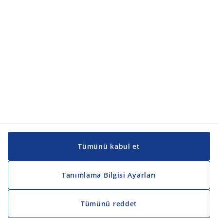
Ürün kategorileri
Kılavuzlar ve destek
Kılavuzlar ve destek
JYSK
JYSK
Genel merkez
JYSK'u takip edin
Tümünü kabul et
Tanımlama Bilgisi Ayarları
Tümünü reddet