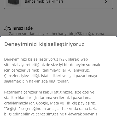
Bahçe mobilya kılıfları
Sınırsız iade
Zaman sınırlaması yok - herhangi bir JYSK mağazasına
iade
Deneyiminizi kişiselleştiriyoruz
Fiyat garantisi
Satın alma işleminizde 30 günlük fiyat garantisi
Deneyiminizi kişiselleştiriyoruz JYSK olarak, web
Esnek teslimat seçenekleri
sitemizi ziyaret ettiğinizde size iyi bir deneyim sunmak
Seçtiğiniz hızlı ve kolay teslimat
için çerezler ve mobil tanımlayıcılar kullanıyoruz.
Çerezler, işlevselliği, istatistikleri ve ilgili pazarlamayı
sağlamak için hakkınızda bilgi toplar.
UV korulamalı plastikten, beyaz masa üstüne sahip
Pazarlama çerezlerini kabul ettiğinizde, size özel ve
katlanır masa. Toz kaplama çelikten çerçeve ve ayaklar.
statik reklamlar için tarama verilerinizi pazarlama
Masa düz bir şekilde katlanabildiği için taşıması ve
ortaklarımızla (ör. Google, Meta ve TikTok) paylaşırız.
saklaması kolaydır. G75 x U180 x Y74 cm
“Değiştir” seçeneğinden amaçlar hakkında daha fazla
bilgi edinebilir ve çerez simgesine tıklayarak onayınızı