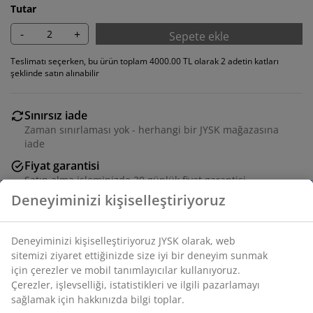
Tutar
-
+
Sepete ekle
Teslimatı seçerken, bu ürün toplam 4000.00 TL olarak 2 adetin katları
şeklinde satın alınabilir
Sınırsız iade
Zaman sınırlaması yok - herhangi bir JYSK mağazasına
iade
Fiyat garantisi
Satın alma işleminizde 30 günlük fiyat garantisi
Deneyiminizi kişiselleştiriyoruz
Esnek teslimat seçenekleri
Seçtiğiniz hızlı ve kolay teslimat
Deneyiminizi kişiselleştiriyoruz JYSK olarak, web
sitemizi ziyaret ettiğinizde size iyi bir deneyim sunmak
için çerezler ve mobil tanımlayıcılar kullanıyoruz.
Çelik ve polyesterden şezlong sandalye . Kademesiz
Çerezler, işlevselliği, istatistikleri ve ilgili pazarlamayı
sandalye arkalığı ve ayak uzatma ayarı. 6 kademe.
sağlamak için hakkınızda bilgi toplar.
Katlanır.