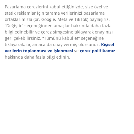
Pazarlama çerezlerini kabul ettiğinizde, size özel ve
statik reklamlar için tarama verilerinizi pazarlama
SKU: 3726027
ortaklarımızla (ör. Google, Meta ve TikTok) paylaşırız.
Montaj talimatları
“Değiştir” seçeneğinden amaçlar hakkında daha fazla
bilgi edinebilir ve çerez simgesine tıklayarak onayınızı
geri çekebilirsiniz. “Tümünü kabul et” seçeneğine
tıklayarak, üç amaca da onay vermiş olursunuz.
Kişisel
Özellikler
verilerin toplanması ve işlenmesi
ve
çerez politikamız
hakkında daha fazla bilgi edinin.
İncelemeler
(
41
)
Teslimat