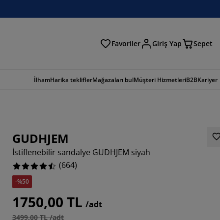
Favoriler
Giriş Yap
Sepet
a
İlham
Harika teklifler
Mağazaları bul
Müşteri Hizmetleri
B2B
Kariyer
GUDHJEM
İstiflenebilir sandalye GUDHJEM siyah
(
664
)
-%50
759%
1750,00 TL
/adt
976%
3499,00 TL /adt