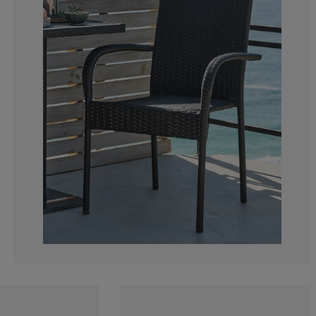
3.162650602409
2.108433734939
6.77710843373