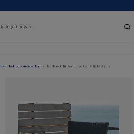
Ar
hasır bahçe sandalyeleri
İstiflenebilir sandalye GUDHJEM siyah
73.3433734939
14.60843373493