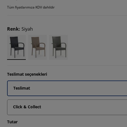
6384%
Tüm fiyatlarımıza KDV dahildir
759%
494%
Renk
:
Siyah
Teslimat seçenekleri
Teslimat
Click & Collect
Tutar