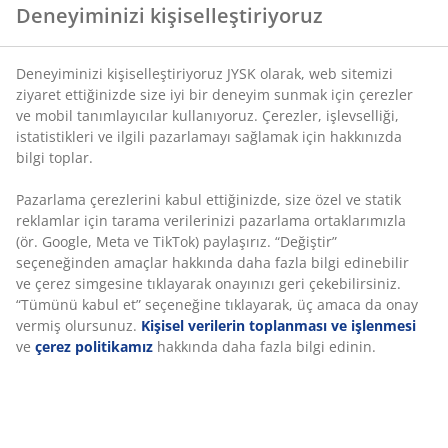
Çerezler, işlevselliği, istatistikleri ve ilgili pazarlamayı
sağlamak için hakkınızda bilgi toplar.
Bej istiflenebilir sandalye, textiline oturma yeri ve sırt
Pazarlama çerezlerini kabul ettiğinizde, size özel ve
dayanağı ve toz kaplama çelikten çerçeveye sahiptir.
statik reklamlar için tarama verilerinizi pazarlama
Textiline, çabuk kuruyan, kolay temizlenen, konforlu ve
ortaklarımızla (ör. Google, Meta ve TikTok) paylaşırız.
rengi solmayan bir malzemedir. Bahçe sandalyesi
“Değiştir” seçeneğinden amaçlar hakkında daha fazla
kompakt depolama için iç içe geçebilir.
bilgi edinebilir ve çerez simgesine tıklayarak onayınızı
geri çekebilirsiniz. “Tümünü kabul et” seçeneğine
tıklayarak, üç amaca da onay vermiş olursunuz.
Kişisel
SKU: 3725165
verilerin toplanması ve işlenmesi
ve
çerez politikamız
Montaj talimatları
hakkında daha fazla bilgi edinin.
Özellikler
İncelemeler
(
45
)