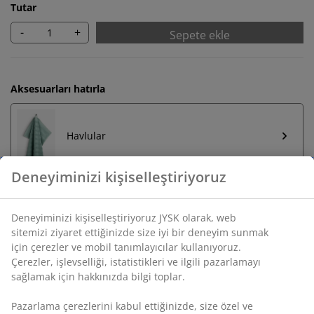
Tutar
-
+
Sepete ekle
Aksesuarları hatırla
Havlular
Sınırsız iade
Zaman sınırlaması yok - herhangi bir JYSK mağazasına
iade
Fiyat garantisi
Satın alma işleminizde 30 günlük fiyat garantisi
Esnek teslimat seçenekleri