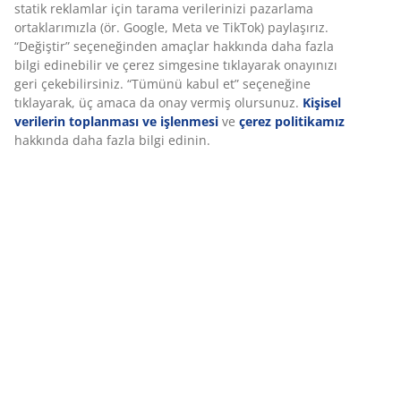
Seçtiğiniz hızlı ve kolay teslimat
Deneyiminizi kişiselleştiriyoruz
SKU: 2526933
Deneyiminizi kişiselleştiriyoruz JYSK olarak, web sitemizi ziyaret
ettiğinizde size iyi bir deneyim sunmak için çerezler ve mobil
Özellikler
tanımlayıcılar kullanıyoruz. Çerezler, işlevselliği, istatistikleri ve
ilgili pazarlamayı sağlamak için hakkınızda bilgi toplar.
Pazarlama çerezlerini kabul ettiğinizde, size özel ve statik
İncelemeler
reklamlar için tarama verilerinizi pazarlama ortaklarımızla (ör.
(
65
)
Google, Meta ve TikTok) paylaşırız. “Değiştir” seçeneğinden amaç
hakkında daha fazla bilgi edinebilir ve çerez simgesine tıklayara
onayınızı geri çekebilirsiniz. “Tümünü kabul et” seçeneğine
tıklayarak, üç amaca da onay vermiş olursunuz.
Kişisel verilerin
Marka hakkında
toplanması ve işlenmesi
ve
çerez politikamız
hakkında daha fa
bilgi edinin.