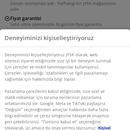
Zaman sınırlaması yok - herhangi bir JYSK mağazasına
iade
Fiyat garantisi
Satın alma işleminizde 30 günlük fiyat garantisi
Esnek teslimat seçenekleri
Seçtiğiniz hızlı ve kolay teslimat
SKU: 2817012
Deneyiminizi kişiselleştiriyoruz
Özellikler
Deneyiminizi kişiselleştiriyoruz JYSK olarak, web sitemizi
ziyaret ettiğinizde size iyi bir deneyim sunmak için çerezler ve
mobil tanımlayıcılar kullanıyoruz. Çerezler, işlevselliği,
İncelemeler
istatistikleri ve ilgili pazarlamayı sağlamak için hakkınızda
(
46
)
bilgi toplar.