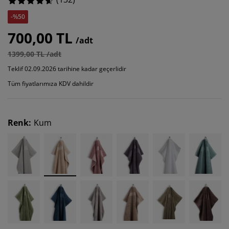
-%50
700,00 TL
/adt
1399,00 TL /adt
Teklif 02.09.2026 tarihine kadar geçerlidir
Tüm fiyatlarımıza KDV dahildir
Renk
:
Kum