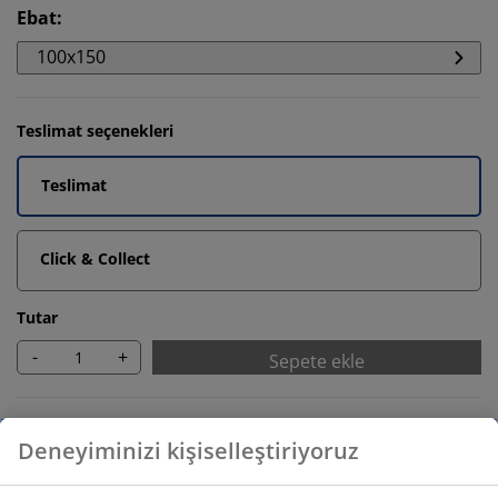
Ebat
:
100x150
Teslimat seçenekleri
Teslimat
Click & Collect
Tutar
-
+
Sepete ekle
Aksesuarları hatırla