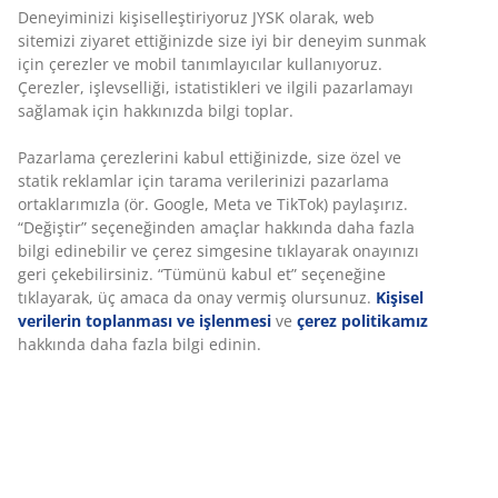
Banyo Paspasları
Havluluklar
Sınırsız iade
Zaman sınırlaması yok - herhangi bir JYSK mağazasına
iade
Fiyat garantisi
Satın alma işleminizde 30 günlük fiyat garantisi
Esnek teslimat seçenekleri
Seçtiğiniz hızlı ve kolay teslimat
SKU: 2332904