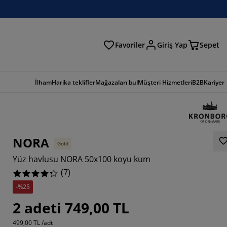
Favoriler
Giriş Yap
Sepet
a
İlham
Harika teklifler
Mağazaları bul
Müşteri Hizmetleri
B2B
Kariyer
NORA
Gold
Yüz havlusu NORA 50x100 koyu kum
(
7
)
-%25
5714%
2 adeti 749,00 TL
14285%
499,00 TL /adt