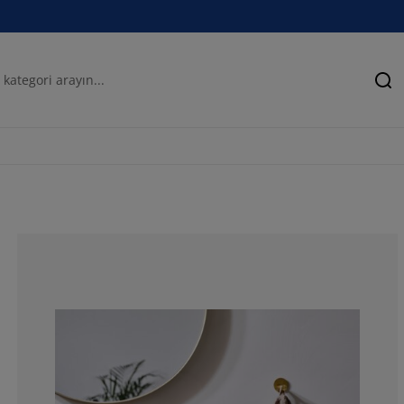
Ar
57.1428571428
14.2857142857