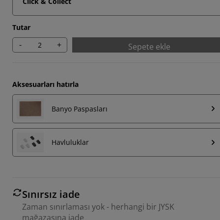
Click & Collect
Tutar
-
+
Sepete ekle
Aksesuarları hatırla
Banyo Paspasları
Havluluklar
Sınırsız iade
Zaman sınırlaması yok - herhangi bir JYSK
mağazasına iade