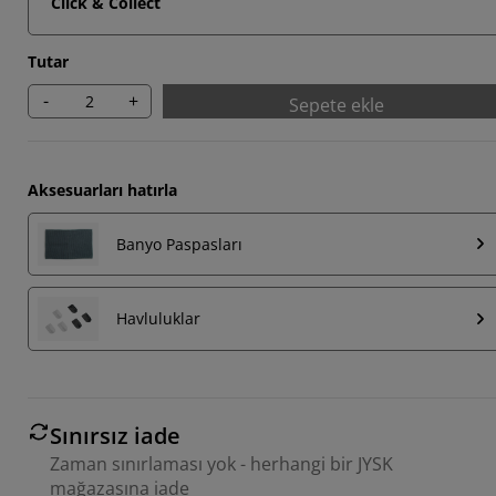
Click & Collect
Tutar
-
+
Sepete ekle
Aksesuarları hatırla
Banyo Paspasları
Havluluklar
Sınırsız iade
Zaman sınırlaması yok - herhangi bir JYSK
mağazasına iade