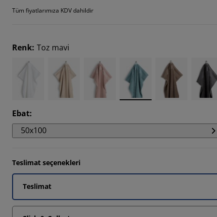
Tüm fiyatlarımıza KDV dahildir
647%
8235%
Renk
:
Toz mavi
Ebat
:
50x100
Teslimat seçenekleri
Teslimat