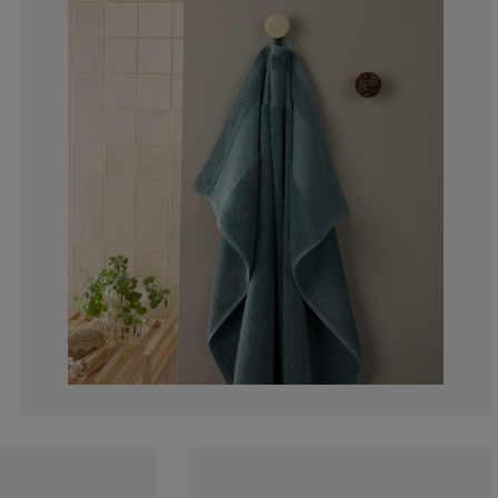
5.88235294117
2.94117647058
0%