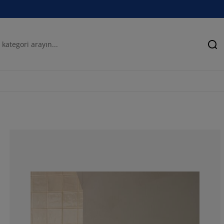
Ar
88.2352941176
2.94117647058