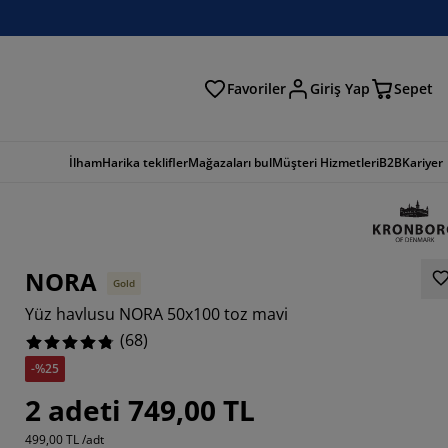
Favoriler
Giriş Yap
Sepet
a
İlham
Harika teklifler
Mağazaları bul
Müşteri Hizmetleri
B2B
Kariyer
NORA
Gold
Yüz havlusu NORA 50x100 toz mavi
(
68
)
-%25
4706%
2 adeti 749,00 TL
8235%
499,00 TL /adt