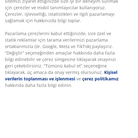
Sınırsız iade
Zaman sınırlaması yok - herhangi bir JYSK mağazasına
iade
Fiyat garantisi
Satın alma işleminizde 30 günlük fiyat garantisi
Esnek teslimat seçenekleri
Seçtiğiniz hızlı ve kolay teslimat
SKU: 2350200
Deneyiminizi kişiselleştiriyoruz
Özellikler
Deneyiminizi kişiselleştiriyoruz JYSK olarak, web sitemizi ziyaret
ettiğinizde size iyi bir deneyim sunmak için çerezler ve mobil