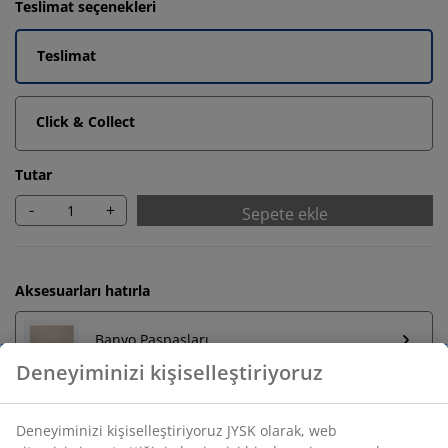
Teslimat seçenekleri
Teslimat
Click & Collect
Tutar
-
+
Sepete ekle
Aksesuarları hatırla
Banyo Paspasları
Havluluklar