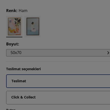
667%
Renk
:
Ham
778%
5555%
Boyut
:
50x70
Teslimat seçenekleri
Teslimat
Click & Collect