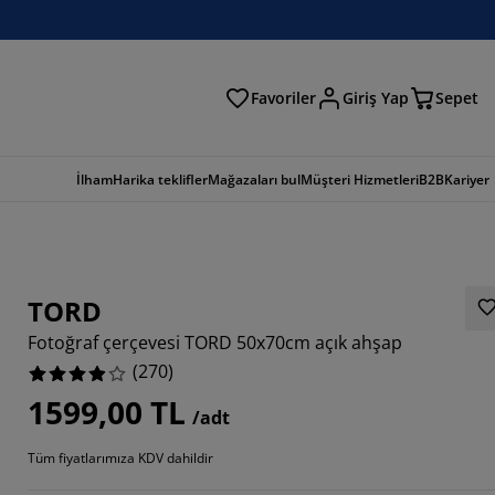
Favoriler
Giriş Yap
Sepet
a
İlham
Harika teklifler
Mağazaları bul
Müşteri Hizmetleri
B2B
Kariyer
TORD
Fotoğraf çerçevesi TORD 50x70cm açık ahşap
(
270
)
1599,00 TL
/adt
148%
Tüm fiyatlarımıza KDV dahildir
519%