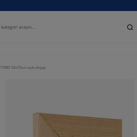
Ar
i TORD 50x70cm açık ahşap
61.48148148148
8.518518518518