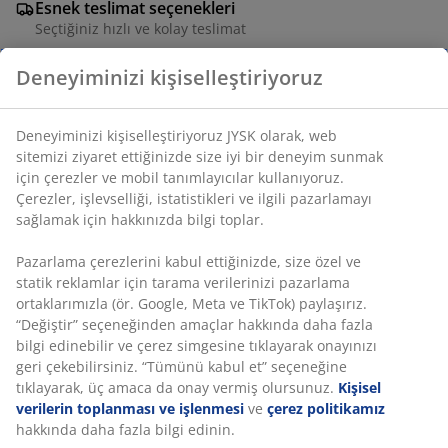
Esnek teslimat seçenekleri
Seçtiğiniz hızlı ve kolay teslimat
Deneyiminizi kişiselleştiriyoruz
Çelikten yapılmış siyah deoratif vazo, güzel bir ışık
oyunu yaratan detaylı oymalı bir desene sahiptir. Pratik
Deneyiminizi kişiselleştiriyoruz JYSK olarak, web
sitemizi ziyaret ettiğinizde size iyi bir deneyim sunmak
bir sapı vardır. Ø15 x H20 cm
için çerezler ve mobil tanımlayıcılar kullanıyoruz.
Çerezler, işlevselliği, istatistikleri ve ilgili pazarlamayı
SKU: 4912623
sağlamak için hakkınızda bilgi toplar.
Pazarlama çerezlerini kabul ettiğinizde, size özel ve
statik reklamlar için tarama verilerinizi pazarlama
Özellikler
ortaklarımızla (ör. Google, Meta ve TikTok) paylaşırız.
“Değiştir” seçeneğinden amaçlar hakkında daha fazla
bilgi edinebilir ve çerez simgesine tıklayarak onayınızı
geri çekebilirsiniz. “Tümünü kabul et” seçeneğine
İncelemeler
tıklayarak, üç amaca da onay vermiş olursunuz.
Kişisel
(
0
)
verilerin toplanması ve işlenmesi
ve
çerez politikamız
hakkında daha fazla bilgi edinin.