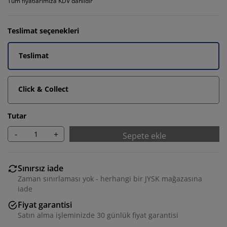
Tüm fiyatlarımıza KDV dahildir
Teslimat seçenekleri
Teslimat
Click & Collect
Tutar
-
+
Sepete ekle
Sınırsız iade
Zaman sınırlaması yok - herhangi bir JYSK mağazasına
iade
Fiyat garantisi
Satın alma işleminizde 30 günlük fiyat garantisi