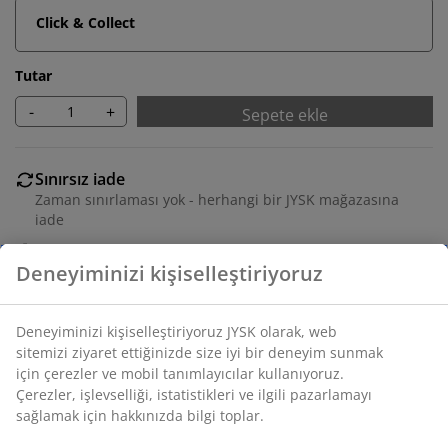
Click & Collect
Tutar
-
+
Sepete ekle
Sınırsız iade
Zaman sınırlaması yok - herhangi bir JYSK mağazasına
iade
Fiyat garantisi
Satın alma işleminizde 30 günlük fiyat garantisi
Esnek teslimat seçenekleri
Seçtiğiniz hızlı ve kolay teslimat
Klasik beyaz renkte sütun mum. Sade, uzun şekliyle
sıcak bir atmosfer yaratmak için idealdir. Mum, 107