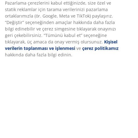
saatlik uzun bir yanma süresi sunar. Ø8 x Y20 cm
SKU: 4910032
Özellikler
Deneyiminizi kişiselleştiriyoruz
İncelemeler
Deneyiminizi kişiselleştiriyoruz JYSK olarak, web sitemizi ziyaret
ettiğinizde size iyi bir deneyim sunmak için çerezler ve mobil
(
10
)
tanımlayıcılar kullanıyoruz. Çerezler, işlevselliği, istatistikleri ve il
pazarlamayı sağlamak için hakkınızda bilgi toplar.
Teslimat
Pazarlama çerezlerini kabul ettiğinizde, size özel ve statik rekla
için tarama verilerinizi pazarlama ortaklarımızla (ör. Google, Me
TikTok) paylaşırız. “Değiştir” seçeneğinden amaçlar hakkında da
fazla bilgi edinebilir ve çerez simgesine tıklayarak onayınızı geri
çekebilirsiniz. “Tümünü kabul et” seçeneğine tıklayarak, üç ama
onay vermiş olursunuz.
Kişisel verilerin toplanması ve işlenmes