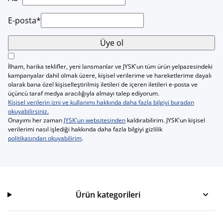
E-posta*
Üye ol
İlham, harika teklifler, yeni lansmanlar ve JYSK'un tüm ürün yelpazesindeki
kampanyalar dahil olmak üzere, kişisel verilerime ve hareketlerime dayalı
olarak bana özel kişiselleştirilmiş iletileri de içeren iletileri e-posta ve
üçüncü taraf medya aracılığıyla almayı talep ediyorum.
Kişisel verilerin izni ve kullanımı hakkında daha fazla bilgiyi buradan
okuyabilirsiniz.
Onayımı her zaman
JYSK'un websitesinden
kaldırabilirim. JYSK'un kişisel
verilerimi nasıl işlediği hakkında daha fazla bilgiyi gizlilik
politikasından okuyabilirim
.
Ürün kategorileri
Ürün kategorileri
Kılavuzlar ve destek