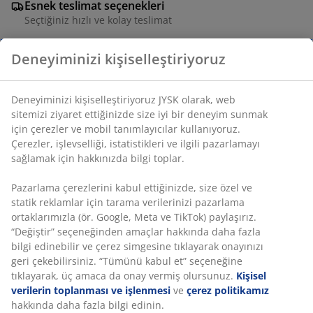
Esnek teslimat seçenekleri
Seçtiğiniz hızlı ve kolay teslimat
Deneyiminizi kişiselleştiriyoruz
Uzun, yeşil yaprakları ve uzun sapı olan yapay bitki
siyah bir saksıya yerleştirilmiştir. Bitkinin boyutu onu
Deneyiminizi kişiselleştiriyoruz JYSK olarak, web
evde veya ofiste zemin bitkisi olarak kullanmaya uygun
sitemizi ziyaret ettiğinizde size iyi bir deneyim sunmak
hale getirir. Ø60 x Y75 cm
için çerezler ve mobil tanımlayıcılar kullanıyoruz.
Çerezler, işlevselliği, istatistikleri ve ilgili pazarlamayı
sağlamak için hakkınızda bilgi toplar.
SKU: 4912708
Pazarlama çerezlerini kabul ettiğinizde, size özel ve
statik reklamlar için tarama verilerinizi pazarlama
ortaklarımızla (ör. Google, Meta ve TikTok) paylaşırız.
Özellikler
“Değiştir” seçeneğinden amaçlar hakkında daha fazla
bilgi edinebilir ve çerez simgesine tıklayarak onayınızı
geri çekebilirsiniz. “Tümünü kabul et” seçeneğine
tıklayarak, üç amaca da onay vermiş olursunuz.
Kişisel
İncelemeler
verilerin toplanması ve işlenmesi
ve
çerez politikamız
(
4
)
hakkında daha fazla bilgi edinin.