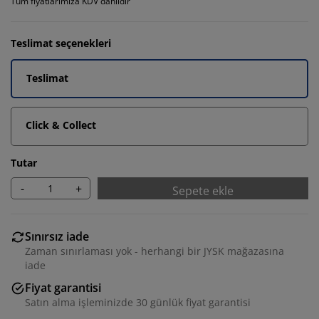
Tüm fiyatlarımıza KDV dahildir
Teslimat seçenekleri
Teslimat
Click & Collect
Tutar
-
+
Sepete ekle
Sınırsız iade
Zaman sınırlaması yok - herhangi bir JYSK mağazasına
iade
Fiyat garantisi
Satın alma işleminizde 30 günlük fiyat garantisi