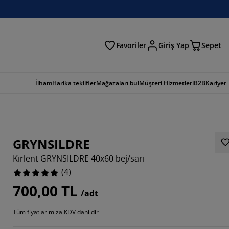
Favoriler
Giriş Yap
Sepet
a
İlham
Harika teklifler
Mağazaları bul
Müşteri Hizmetleri
B2B
Kariyer
GRYNSILDRE
Kırlent GRYNSILDRE 40x60 bej/sarı
(
4
)
700,00 TL
/adt
Tüm fiyatlarımıza KDV dahildir