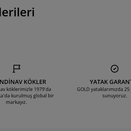
erileri
ANDİNAV KÖKLER
YATAK GARANT
av köklerimizle 1979'da
GOLD yataklarımızda 25 y
'da kurulmuş global bir
sunuyoruz.
markayız.