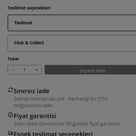
Teslimat seçenekleri
Teslimat
Click & Collect
Tutar
-
+
Sepete ekle
Sınırsız iade
Zaman sınırlaması yok - herhangi bir JYSK
mağazasına iade
Fiyat garantisi
Satın alma işleminizde 30 günlük fiyat garantisi
Esnek teslimat seçenekleri