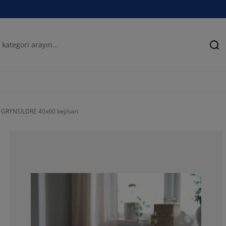
Ar
t GRYNSILDRE 40x60 bej/sarı
100%
0%