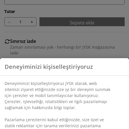
Tutar
-
+
Sepete ekle
Sınırsız iade
Zaman sınırlaması yok - herhangi bir JYSK mağazasına
iade
Fiyat garantisi
Satın alma işleminizde 30 günlük fiyat garantisi
Esnek teslimat seçenekleri
Seçtiğiniz hızlı ve kolay teslimat
SKU: 4544419