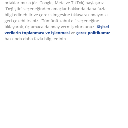
Özellikler
İncelemeler
(
151
)
Deneyiminizi kişiselleştiriyoruz
Teslimat
Deneyiminizi kişiselleştiriyoruz JYSK olarak, web sitemizi ziyaret
ettiğinizde size iyi bir deneyim sunmak için çerezler ve mobil
tanımlayıcılar kullanıyoruz. Çerezler, işlevselliği, istatistikleri ve il
pazarlamayı sağlamak için hakkınızda bilgi toplar.
Pazarlama çerezlerini kabul ettiğinizde, size özel ve statik reklam
tarama verilerinizi pazarlama ortaklarımızla (ör. Google, Meta ve
paylaşırız. “Değiştir” seçeneğinden amaçlar hakkında daha fazla 
edinebilir ve çerez simgesine tıklayarak onayınızı geri çekebilirsi
“Tümünü kabul et” seçeneğine tıklayarak, üç amaca da onay ver