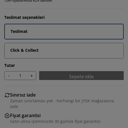
Tüm fiyatlarımıza KDV dahildir
Teslimat seçenekleri
Teslimat
Click & Collect
Tutar
-
+
Sepete ekle
Sınırsız iade
Zaman sınırlaması yok - herhangi bir JYSK mağazasına
iade
Fiyat garantisi
Satın alma işleminizde 30 günlük fiyat garantisi