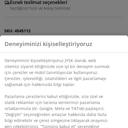
Esnek teslimat seçenekleri
Seçtiğiniz hızlı ve kolay teslimat
SKU: 4545112
Özellikler
İncelemeler
(
9
)
Teslimat