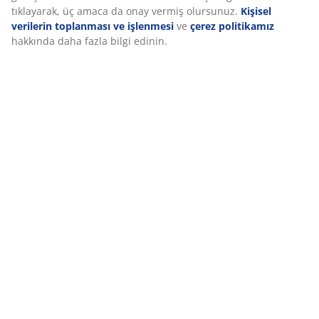
Deneyiminizi kişiselleştiriyoruz
Deneyiminizi kişiselleştiriyoruz JYSK olarak, web sitemizi ziyaret 
size iyi bir deneyim sunmak için çerezler ve mobil tanımlayıcılar
kullanıyoruz. Çerezler, işlevselliği, istatistikleri ve ilgili pazarl
için hakkınızda bilgi toplar.
Pazarlama çerezlerini kabul ettiğinizde, size özel ve statik reklam
tarama verilerinizi pazarlama ortaklarımızla (ör. Google, Meta ve
paylaşırız. “Değiştir” seçeneğinden amaçlar hakkında daha fazla 
edinebilir ve çerez simgesine tıklayarak onayınızı geri çekebilirsi
“Tümünü kabul et” seçeneğine tıklayarak, üç amaca da onay ver