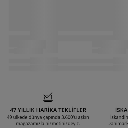
47 YILLIK HARİKA TEKLİFLER
İSK
49 ülkede dünya çapında 3.600'ü aşkın
İskandin
mağazamızla hizmetinizdeyiz.
Danimarka