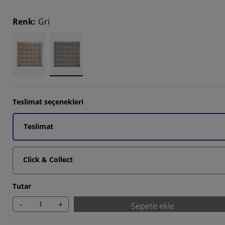
3332%
Renk
:
Gri
3332%
3333%
Teslimat seçenekleri
Teslimat
Click & Collect
Tutar
-
+
Sepete ekle