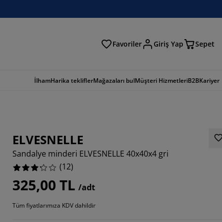
Favoriler
Giriş Yap
Sepet
a
İlham
Harika teklifler
Mağazaları bul
Müşteri Hizmetleri
B2B
Kariyer
ELVESNELLE
Sandalye minderi ELVESNELLE 40x40x4 gri
(
12
)
325,00 TL
/adt
6667%
Tüm fiyatlarımıza KDV dahildir
3332%