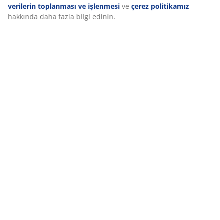
seçeneğinden amaçlar hakkında daha fazla bilgi edinebilir
ve çerez simgesine tıklayarak onayınızı geri çekebilirsiniz.
Teslimat
“Tümünü kabul et” seçeneğine tıklayarak, üç amaca da
onay vermiş olursunuz.
Kişisel verilerin toplanması ve
işlenmesi
ve
çerez politikamız
hakkında daha fazla bilgi
edinin.