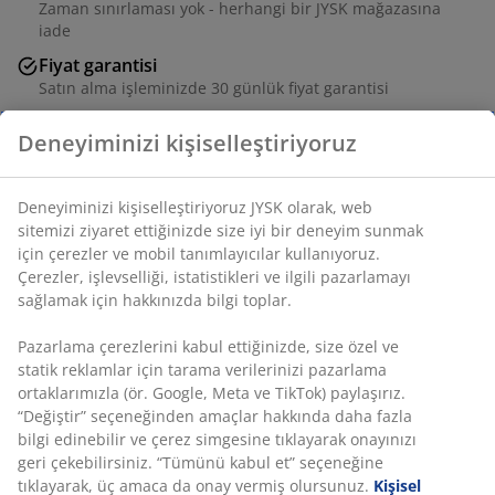
Zaman sınırlaması yok - herhangi bir JYSK mağazasına
iade
Fiyat garantisi
Satın alma işleminizde 30 günlük fiyat garantisi
Esnek teslimat seçenekleri
Seçtiğiniz hızlı ve kolay teslimat
Deneyiminizi kişiselleştiriyoruz
SKU: 1766901
Deneyiminizi kişiselleştiriyoruz JYSK olarak, web sitemizi
ziyaret ettiğinizde size iyi bir deneyim sunmak için
Özellikler
çerezler ve mobil tanımlayıcılar kullanıyoruz. Çerezler,
işlevselliği, istatistikleri ve ilgili pazarlamayı sağlamak için
hakkınızda bilgi toplar.
İncelemeler
Pazarlama çerezlerini kabul ettiğinizde, size özel ve statik
(
117
)
reklamlar için tarama verilerinizi pazarlama ortaklarımızla
(ör. Google, Meta ve TikTok) paylaşırız. “Değiştir”