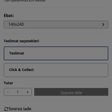
Tüm fiyatlarımıza KDV dahildir
Ebat
:
140x240
Teslimat seçenekleri
Teslimat
Click & Collect
Tutar
-
+
Sepete ekle
Sınırsız iade