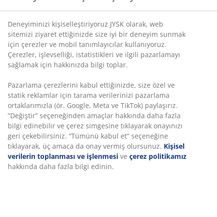
Esnek teslimat seçenekleri
Seçtiğiniz hızlı ve kolay teslimat
Deneyiminizi kişiselleştiriyoruz JYSK olarak, web
sitemizi ziyaret ettiğinizde size iyi bir deneyim sunmak
için çerezler ve mobil tanımlayıcılar kullanıyoruz.
SKU: 1701000
Çerezler, işlevselliği, istatistikleri ve ilgili pazarlamayı
sağlamak için hakkınızda bilgi toplar.
Pazarlama çerezlerini kabul ettiğinizde, size özel ve
Özellikler
statik reklamlar için tarama verilerinizi pazarlama
ortaklarımızla (ör. Google, Meta ve TikTok) paylaşırız.
“Değiştir” seçeneğinden amaçlar hakkında daha fazla
bilgi edinebilir ve çerez simgesine tıklayarak onayınızı
İncelemeler
geri çekebilirsiniz. “Tümünü kabul et” seçeneğine
tıklayarak, üç amaca da onay vermiş olursunuz.
Kişisel
(
0
)
verilerin toplanması ve işlenmesi
ve
çerez politikamız
hakkında daha fazla bilgi edinin.
Teslimat