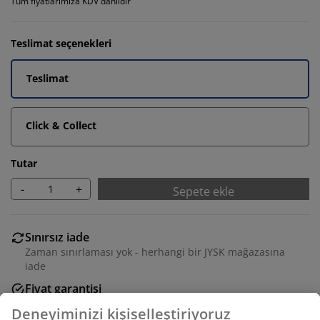
Tüm fiyatlarımıza KDV dahildir
Teslimat seçenekleri
Teslimat
Click & Collect
Tutar
-
+
Sepete ekle
Sınırsız iade
Zaman sınırlaması yok - herhangi bir JYSK mağazasına
iade
Fiyat garantisi
Satın alma işleminizde 30 günlük fiyat garantisi
Deneyiminizi kişiselleştiriyoruz