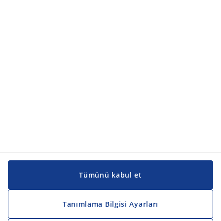
Ürün kategorileri
Ürün kategorileri
Kılavuzlar ve destek
Kılavuzlar ve destek
JYSK
JYSK
Genel merkez
JYSK'u takip edin
Tümünü kabul et
Tanımlama Bilgisi Ayarları