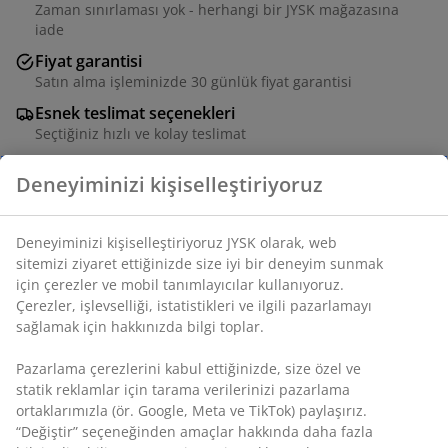
Zaman sınırlaması yok - herhangi bir JYSK mağazasına
iade
Fiyat garantisi
Satın alma işleminizde 30 günlük fiyat garantisi
Esnek teslimat seçenekleri
Seçtiğiniz hızlı ve kolay teslimat
Deneyiminizi kişiselleştiriyoruz
SKU: 3630113
Deneyiminizi kişiselleştiriyoruz JYSK olarak, web
Montaj talimatları
sitemizi ziyaret ettiğinizde size iyi bir deneyim sunmak
için çerezler ve mobil tanımlayıcılar kullanıyoruz.
Çerezler, işlevselliği, istatistikleri ve ilgili pazarlamayı
sağlamak için hakkınızda bilgi toplar.
Özellikler
Pazarlama çerezlerini kabul ettiğinizde, size özel ve
statik reklamlar için tarama verilerinizi pazarlama
ortaklarımızla (ör. Google, Meta ve TikTok) paylaşırız.
İncelemeler
“Değiştir” seçeneğinden amaçlar hakkında daha fazla
(
49
)