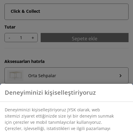
Click & Collect
Tutar
-
+
Sepete ekle
Aksesuarları hatırla
Orta Sehpalar
Sınırsız iade
Zaman sınırlaması yok - herhangi bir JYSK mağazasına
iade
Fiyat garantisi