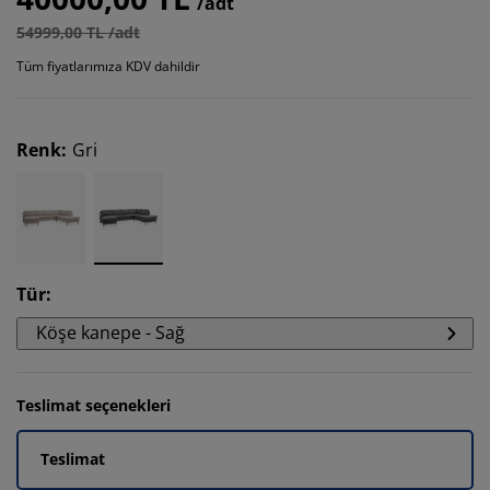
/adt
54999,00 TL /adt
Tüm fiyatlarımıza KDV dahildir
Renk
:
Gri
Tür
:
Köşe kanepe - Sağ
Teslimat seçenekleri
Teslimat