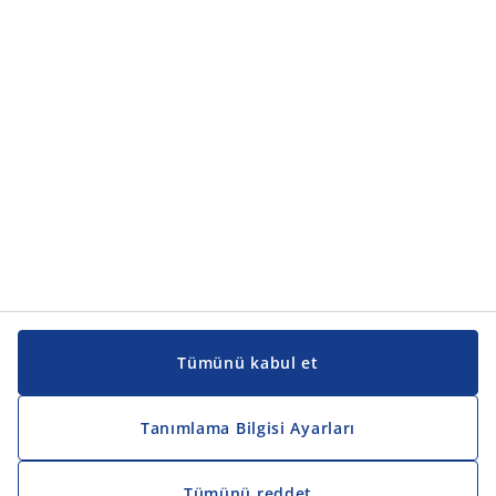
Ürün kategorileri
Kılavuzlar ve destek
Kılavuzlar ve destek
JYSK
JYSK
Genel merkez
JYSK'u takip edin