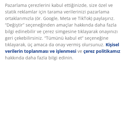
SKU: 5097006
Özellikler
İncelemeler
(
31
)
Teslimat