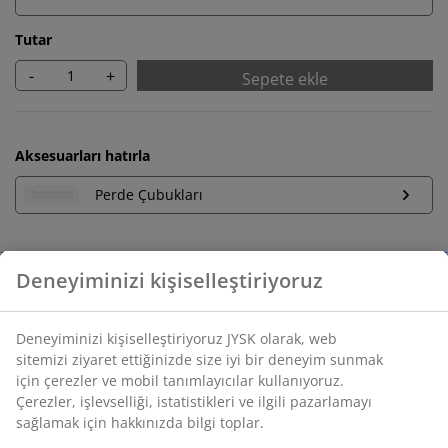
Tutar
-
+
Sepete ekle
Aksesuarları hatırla
Perde Çubukları
Sınırsız iade
Zaman sınırlaması yok - herhangi bir JYSK mağazasına
iade
Fiyat garantisi
Satın alma işleminizde 30 günlük fiyat garantisi
Esnek teslimat seçenekleri
Seçtiğiniz hızlı ve kolay teslimat