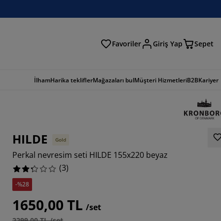
Favoriler
Giriş Yap
Sepet
a
İlham
Harika teklifler
Mağazaları bul
Müşteri Hizmetleri
B2B
Kariyer
HILDE
Gold
Perkal nevresim seti HILDE 155x220 beyaz
(
3
)
-%28
3333%
1650,00 TL
/set
2299,00 TL /set