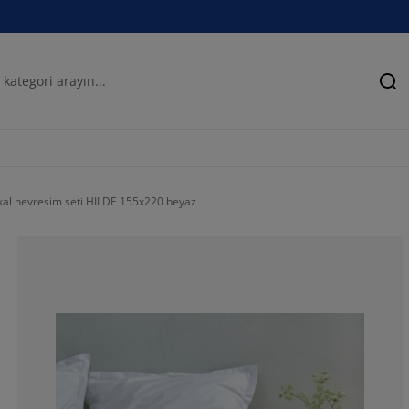
Ar
kal nevresim seti HILDE 155x220 beyaz
33.3333333333
0%