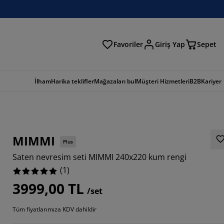
Favoriler
Giriş Yap
Sepet
a
İlham
Harika teklifler
Mağazaları bul
Müşteri Hizmetleri
B2B
Kariyer
MIMMI
Plus
Saten nevresim seti MIMMI 240x220 kum rengi
(
1
)
3999,00 TL
/set
Tüm fiyatlarımıza KDV dahildir