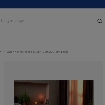
Ar
ri
Saten nevresim seti MIMMI 240x220 kum rengi
100%
0%