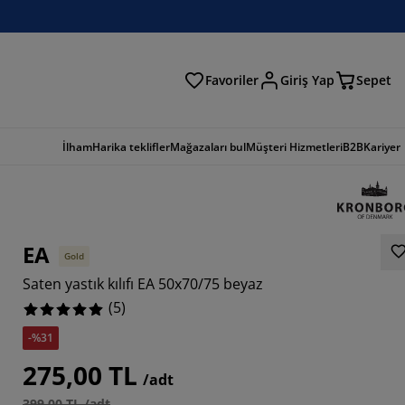
Favoriler
Giriş Yap
Sepet
a
İlham
Harika teklifler
Mağazaları bul
Müşteri Hizmetleri
B2B
Kariyer
EA
Gold
Saten yastık kılıfı EA 50x70/75 beyaz
(
5
)
-%31
275,00 TL
/adt
399,00 TL /adt