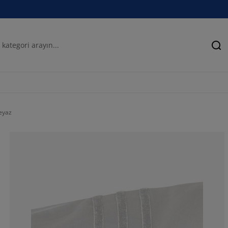
Ar
beyaz
100%
0%