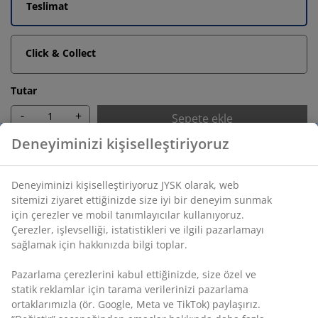
Teslimat
Click & Collect
Tutar
-
+
Sepete ekle
Sınırsız iade
Zaman sınırlaması yok - herhangi bir JYSK mağazasına
iade
Fiyat garantisi
Satın alma işleminizde 30 günlük fiyat garantisi
Deneyiminizi kişiselleştiriyoruz
Esnek teslimat seçenekleri
Seçtiğiniz hızlı ve kolay teslimat
Deneyiminizi kişiselleştiriyoruz JYSK olarak, web sitemizi
ziyaret ettiğinizde size iyi bir deneyim sunmak için çerezler ve