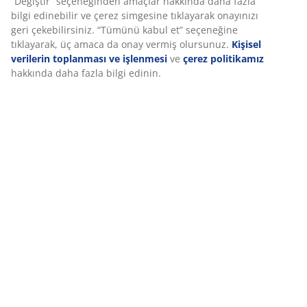
mobil tanımlayıcılar kullanıyoruz. Çerezler, işlevselliği,
SKU: 1056332
istatistikleri ve ilgili pazarlamayı sağlamak için hakkınızda
bilgi toplar.
Pazarlama çerezlerini kabul ettiğinizde, size özel ve statik
Özellikler
reklamlar için tarama verilerinizi pazarlama ortaklarımızla (ör.
Google, Meta ve TikTok) paylaşırız. “Değiştir” seçeneğinden
amaçlar hakkında daha fazla bilgi edinebilir ve çerez
simgesine tıklayarak onayınızı geri çekebilirsiniz. “Tümünü
İncelemeler
kabul et” seçeneğine tıklayarak, üç amaca da onay vermiş
(
30
)
olursunuz.
Kişisel verilerin toplanması ve işlenmesi
ve
çerez
politikamız
hakkında daha fazla bilgi edinin.
Teslimat