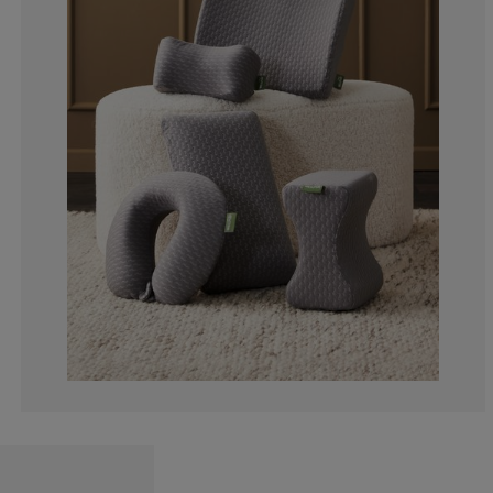
1.470588235294
0%
4.41176470588