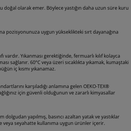
 doğal olarak emer. Böylece yastığın daha uzun süre kuru
urma pozisyonunuza uygun yükseklikteki sırt dayanağına
ılıfı vardır. Yıkanması gerektiğinde, fermuarlı kılıf kolayca
ması sağlanır. 60°C veya üzeri sıcaklıkta yıkamak, kumaştaki
Köpüğün iç kısmı yıkanamaz.
tandartlarını karşıladığı anlamına gelen OEKO-TEX®
lığınız için güvenli olduğunun ve zararlı kimyasallar
lgudan yapılmış, basıncı azaltan yatak ve yastıklar
te veya seyahatte kullanıma uygun ürünler içerir.