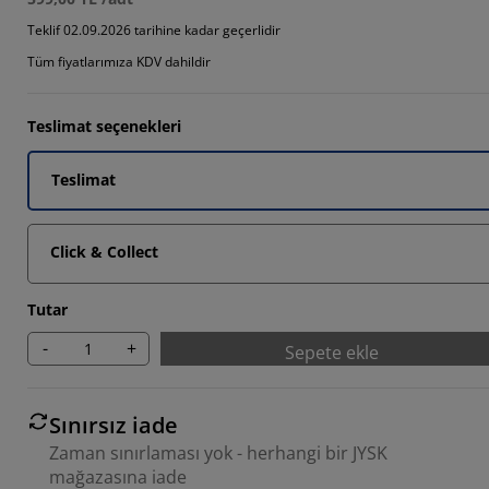
1175%
Teklif 02.09.2026 tarihine kadar geçerlidir
Tüm fiyatlarımıza KDV dahildir
2353%
Teslimat seçenekleri
Teslimat
Click & Collect
Tutar
-
+
Sepete ekle
Sınırsız iade
Zaman sınırlaması yok - herhangi bir JYSK
mağazasına iade