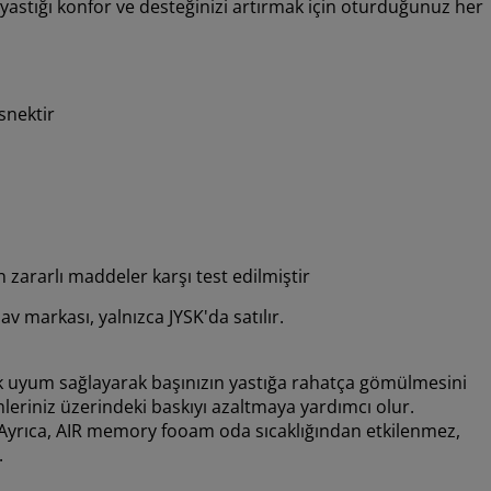
ük yastığı konfor ve desteğinizi artırmak için oturduğunuz her
esnektir
n zararlı maddeler karşı test edilmiştir
 markası, yalnızca JYSK'da satılır.
 uyum sağlayarak başınızın yastığa rahatça gömülmesini
lemleriniz üzerindeki baskıyı azaltmaya yardımcı olur.
ır. Ayrıca, AIR memory fooam oda sıcaklığından etkilenmez,
.