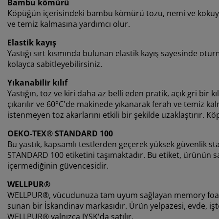
Bambu kömürü
Köpüğün içerisindeki bambu kömürü tozu, nemi ve kokuyu
ve temiz kalmasına yardımcı olur.
Elastik kayış
Yastığı sırt kısmında bulunan elastik kayış sayesinde ot
kolayca sabitleyebilirsiniz.
Yıkanabilir kılıf
Yastığın, toz ve kiri daha az belli eden pratik, açık gri bir k
çıkarılır ve 60°C'de makinede yıkanarak ferah ve temiz kal
istenmeyen toz akarlarını etkili bir şekilde uzaklaştırır. 
OEKO-TEX® STANDARD 100
Bu yastık, kapsamlı testlerden geçerek yüksek güvenlik s
STANDARD 100 etiketini taşımaktadır. Bu etiket, ürünün sağ
içermediğinin güvencesidir.
WELLPUR®
WELLPUR®, vücudunuza tam uyum sağlayan memory foam do
sunan bir İskandinav markasıdır. Ürün yelpazesi, evde, iş
WELLPUR® yalnızca JYSK'da satılır.