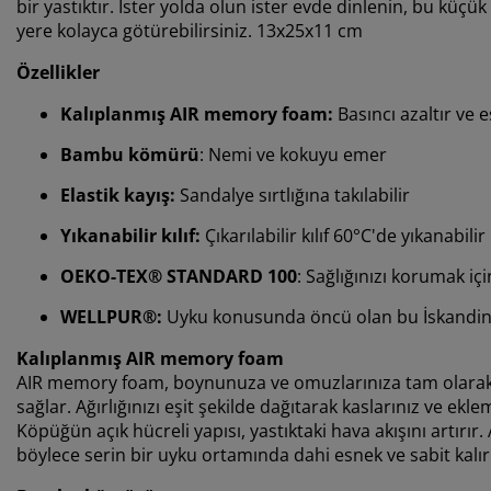
bir yastıktır. İster yolda olun ister evde dinlenin, bu küç
yere kolayca götürebilirsiniz. 13x25x11 cm
Özellikler
Kalıplanmış AIR memory foam:
Basıncı azaltır ve 
Bambu kömürü
: Nemi ve kokuyu emer
Elastik kayış:
Sandalye sırtlığına takılabilir
Yıkanabilir kılıf:
Çıkarılabilir kılıf 60°C'de yıkanabilir
OEKO-TEX® STANDARD 100
: Sağlığınızı korumak içi
WELLPUR®:
Uyku konusunda öncü olan bu İskandinav
Kalıplanmış AIR memory foam
AIR memory foam, boynunuza ve omuzlarınıza tam olarak
sağlar. Ağırlığınızı eşit şekilde dağıtarak kaslarınız ve ek
Köpüğün açık hücreli yapısı, yastıktaki hava akışını artır
böylece serin bir uyku ortamında dahi esnek ve sabit kalır