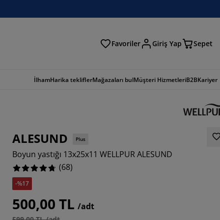
Favoriler
Giriş Yap
Sepet
a
İlham
Harika teklifler
Mağazaları bul
Müşteri Hizmetleri
B2B
Kariyer
ALESUND
Plus
Boyun yastığı 13x25x11 WELLPUR ALESUND
(
68
)
-%17
7058%
500,00 TL
/adt
5294%
599,00 TL /adt