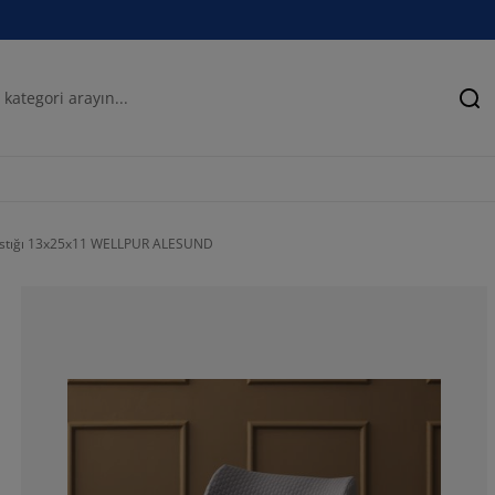
Ar
stığı 13x25x11 WELLPUR ALESUND
82.3529411764
11.7647058823