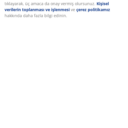
İncelemeler
tıklayarak, üç amaca da onay vermiş olursunuz.
Kişisel
(
174
)
verilerin toplanması ve işlenmesi
ve
çerez politikamız
hakkında daha fazla bilgi edinin.
Teslimat