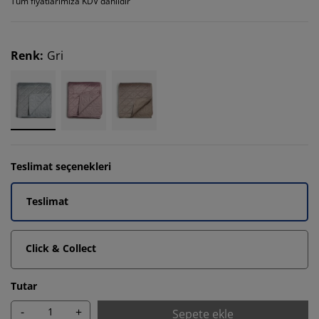
Tüm fiyatlarımıza KDV dahildir
Renk
:
Gri
Teslimat seçenekleri
Teslimat
Click & Collect
Tutar
-
+
Sepete ekle