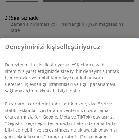
Sınırsız iade
Zaman sınırlaması yok - herhangi bir JYSK mağazasına
iade
Fiyat garantisi
Deneyiminizi kişiselleştiriyoruz
Satın alma işleminizde 30 günlük fiyat garantisi
Esnek teslimat seçenekleri
Seçtiğiniz hızlı ve kolay teslimat
Deneyiminizi kişiselleştiriyoruz JYSK olarak, web
sitemizi ziyaret ettiğinizde size iyi bir deneyim sunmak
için çerezler ve mobil tanımlayıcılar kullanıyoruz.
Çerezler, işlevselliği, istatistikleri ve ilgili pazarlamayı
SKU: 4614842
sağlamak için hakkınızda bilgi toplar.
Pazarlama çerezlerini kabul ettiğinizde, size özel ve
statik reklamlar için tarama verilerinizi pazarlama
Özellikler
ortaklarımızla (ör. Google, Meta ve TikTok) paylaşırız.
“Değiştir” seçeneğinden amaçlar hakkında daha fazla
bilgi edinebilir ve çerez simgesine tıklayarak onayınızı
geri çekebilirsiniz. “Tümünü kabul et” seçeneğine