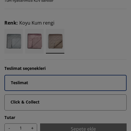
Tüm fiyatlarımıza KDV dahildir
Renk
:
Koyu Kum rengi
Teslimat seçenekleri
Teslimat
Click & Collect
Tutar
-
+
Sepete ekle