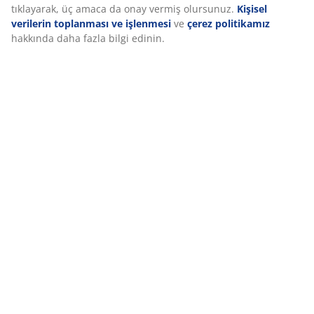
İncelemeler
tıklayarak, üç amaca da onay vermiş olursunuz.
Kişisel
(
26
)
verilerin toplanması ve işlenmesi
ve
çerez politikamız
hakkında daha fazla bilgi edinin.
Teslimat