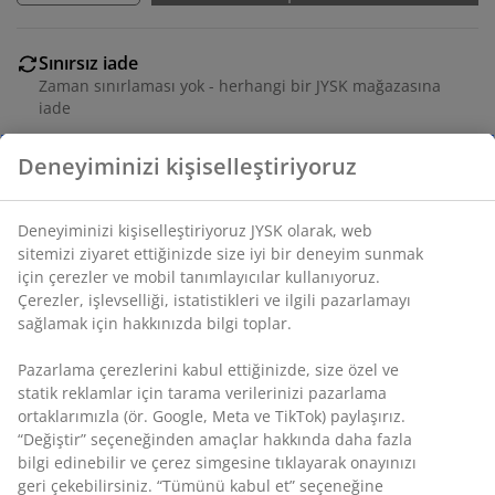
Sınırsız iade
Zaman sınırlaması yok - herhangi bir JYSK mağazasına
iade
Fiyat garantisi
Deneyiminizi kişiselleştiriyoruz
Satın alma işleminizde 30 günlük fiyat garantisi
Esnek teslimat seçenekleri
Seçtiğiniz hızlı ve kolay teslimat
Deneyiminizi kişiselleştiriyoruz JYSK olarak, web
sitemizi ziyaret ettiğinizde size iyi bir deneyim sunmak
için çerezler ve mobil tanımlayıcılar kullanıyoruz.
Çerezler, işlevselliği, istatistikleri ve ilgili pazarlamayı
SKU: 4616900
sağlamak için hakkınızda bilgi toplar.
Pazarlama çerezlerini kabul ettiğinizde, size özel ve
statik reklamlar için tarama verilerinizi pazarlama
Özellikler
ortaklarımızla (ör. Google, Meta ve TikTok) paylaşırız.
“Değiştir” seçeneğinden amaçlar hakkında daha fazla
bilgi edinebilir ve çerez simgesine tıklayarak onayınızı
geri çekebilirsiniz. “Tümünü kabul et” seçeneğine