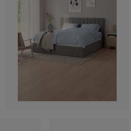
0%
2.439024390243
4.87804878048