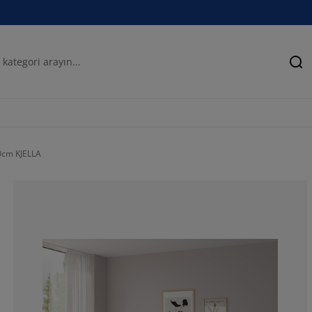
Ar
00cm KJELLA
87.8048780487
4.87804878048