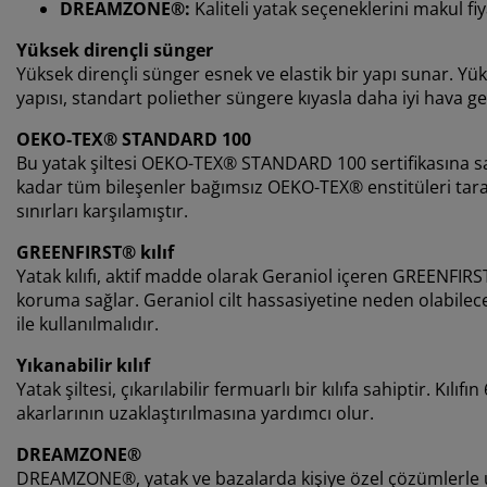
DREAMZONE®:
Kaliteli yatak seçeneklerini makul fiy
Yüksek dirençli sünger
Yüksek dirençli sünger esnek ve elastik bir yapı sunar. 
yapısı, standart poliether süngere kıyasla daha iyi hava geç
OEKO-TEX® STANDARD 100
Bu yatak şiltesi OEKO-TEX® STANDARD 100 sertifikasına sa
kadar tüm bileşenler bağımsız OEKO-TEX® enstitüleri taraf
sınırları karşılamıştır.
GREENFIRST® kılıf
Yatak kılıfı, aktif madde olarak Geraniol içeren GREENFIRST®
koruma sağlar. Geraniol cilt hassasiyetine neden olabile
ile kullanılmalıdır.
Yıkanabilir kılıf
Yatak şiltesi, çıkarılabilir fermuarlı bir kılıfa sahiptir. Kı
akarlarının uzaklaştırılmasına yardımcı olur.
DREAMZONE®
DREAMZONE®, yatak ve bazalarda kişiye özel çözümlerle uy