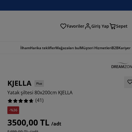
Favoriler
Giriş Yap
Sepet
a
İlham
Harika teklifler
Mağazaları bul
Müşteri Hizmetleri
B2B
Kariyer
KJELLA
Plus
Yatak şiltesi 80x200cm KJELLA
(
41
)
-%36
805%
3500,00 TL
/adt
7805%
5499,00 TL /adt