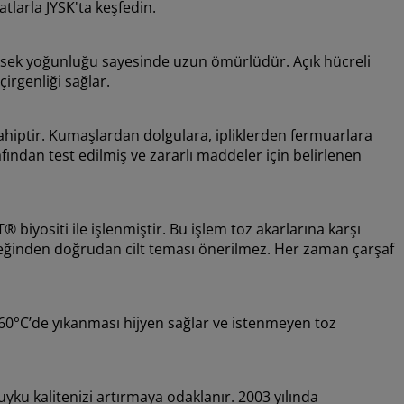
atlarla JYSK'ta keşfedin.
Yüksek yoğunluğu sayesinde uzun ömürlüdür. Açık hücreli
irgenliği sağlar.
hiptir. Kumaşlardan dolgulara, ipliklerden fermuarlara
ından test edilmiş ve zararlı maddeler için belirlenen
 biyositi ile işlenmiştir. Bu işlem toz akarlarına karşı
ceğinden doğrudan cilt teması önerilmez. Her zaman çarşaf
lıfın 60°C’de yıkanması hijyen sağlar ve istenmeyen toz
ku kalitenizi artırmaya odaklanır. 2003 yılında