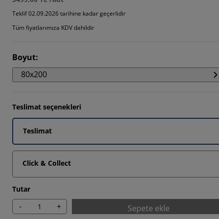
Teklif 02.09.2026 tarihine kadar geçerlidir
Tüm fiyatlarımıza KDV dahildir
9024%
7805%
Boyut
:
80x200
Teslimat seçenekleri
Teslimat
Click & Collect
Tutar
-
+
Sepete ekle