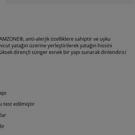
AMZONE®, anti-alerjik özelliklere sahiptir ve uyku
vcut yatağın üzerine yerleştirilerek yatağın hissini
sek dirençli sünger esnek bir yapı sunarak dinlendirici
apı
 test edilmiştir
lar
lir