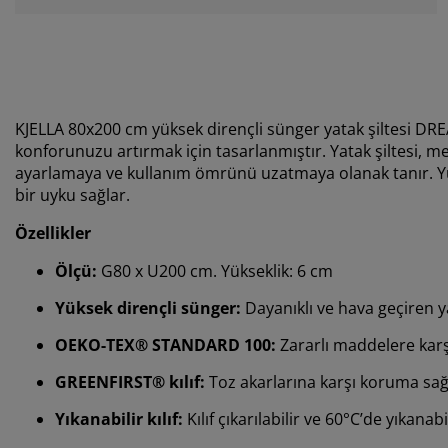
KJELLA 80x200 cm yüksek dirençli sünger yatak şiltesi DRE
konforunuzu artırmak için tasarlanmıştır. Yatak şiltesi, me
ayarlamaya ve kullanım ömrünü uzatmaya olanak tanır. Yük
bir uyku sağlar.
Özellikler
Ölçü:
G80 x U200 cm. Yükseklik: 6 cm
Yüksek dirençli sünger:
Dayanıklı ve hava geçiren y
OEKO-TEX® STANDARD 100:
Zararlı maddelere karşı
GREENFIRST® kılıf:
Toz akarlarına karşı koruma sağ
Yıkanabilir kılıf:
Kılıf çıkarılabilir ve 60°C’de yıkanabi